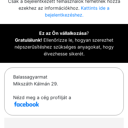
Csak a bejelentkezett felhasználók férhetnek hozzá
ezekhez az információkhoz.
Kattints ide a
bejelentkezéshez.
Ez az Ön vállalkozása
?
Gratulálunk!
Ellenőrizze le, hogyan szerezhet
népszerűsítéshez szükséges anyagokat, hogy
élvezhesse sikerét.
Balassagyarmat
Mikszáth Kálmán 29.
Nézd meg a cég profilját a