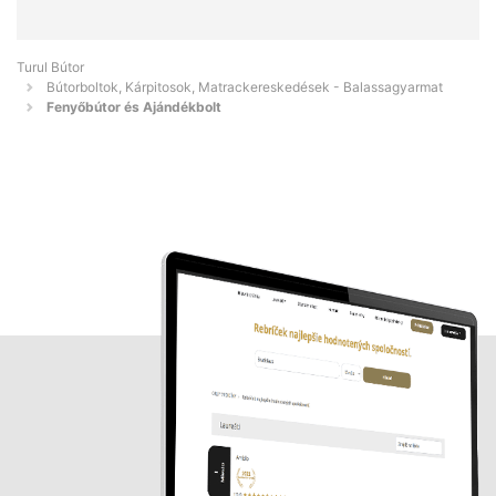
Turul Bútor
Bútorboltok, Kárpitosok, Matrackereskedések - Balassagyarmat
Fenyőbútor és Ajándékbolt