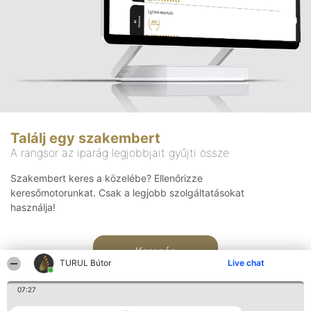
Találj egy szakembert
A rangsor az iparág legjobbjait gyűjti össze
Szakembert keres a közelébe? Ellenőrizze
keresőmotorunkat. Csak a legjobb szolgáltatásokat
használja!
Keresés
TURUL Bútor
Live chat
07:27