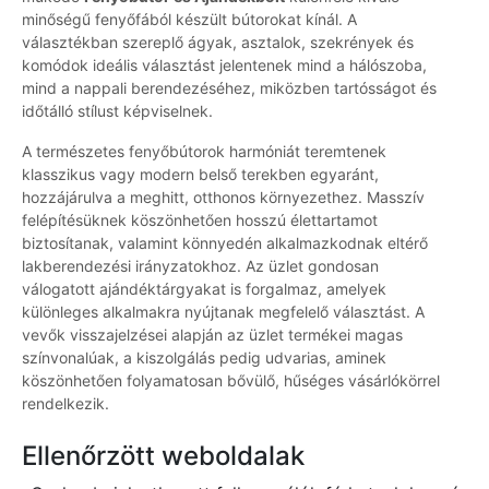
minőségű fenyőfából készült bútorokat kínál. A
választékban szereplő ágyak, asztalok, szekrények és
komódok ideális választást jelentenek mind a hálószoba,
mind a nappali berendezéséhez, miközben tartósságot és
időtálló stílust képviselnek.
A természetes fenyőbútorok harmóniát teremtenek
klasszikus vagy modern belső terekben egyaránt,
hozzájárulva a meghitt, otthonos környezethez. Masszív
felépítésüknek köszönhetően hosszú élettartamot
biztosítanak, valamint könnyedén alkalmazkodnak eltérő
lakberendezési irányzatokhoz. Az üzlet gondosan
válogatott ajándéktárgyakat is forgalmaz, amelyek
különleges alkalmakra nyújtanak megfelelő választást. A
vevők visszajelzései alapján az üzlet termékei magas
színvonalúak, a kiszolgálás pedig udvarias, aminek
köszönhetően folyamatosan bővülő, hűséges vásárlókörrel
rendelkezik.
Ellenőrzött weboldalak