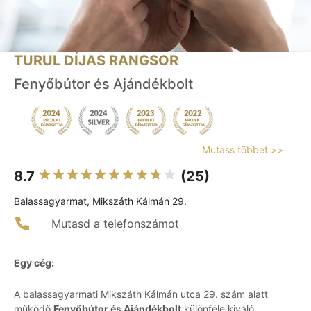
TURUL DÍJAS RANGSOR
Fenyőbútor és Ajándékbolt
Mutass többet >>
8.7
(25)
Balassagyarmat, Mikszáth Kálmán 29.
Mutasd a telefonszámot
Egy cég:
A balassagyarmati Mikszáth Kálmán utca 29. szám alatt
működő
Fenyőbútor és Ajándékbolt
különféle kiváló