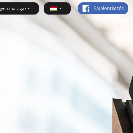
Bejelentkezés
gyéb iparágak