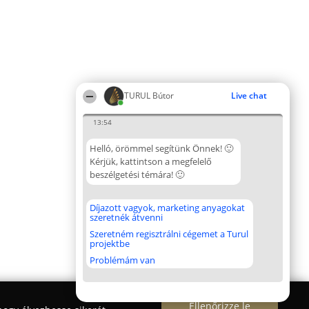
TURUL Bútor
Live chat
13:54
Helló, örömmel segítünk Önnek! 🙂
Kérjük, kattintson a megfelelő
beszélgetési témára! 🙂
Díjazott vagyok, marketing anyagokat
szeretnék átvenni
Szeretném regisztrálni cégemet a Turul
projektbe
Problémám van
Ellenőrizze le