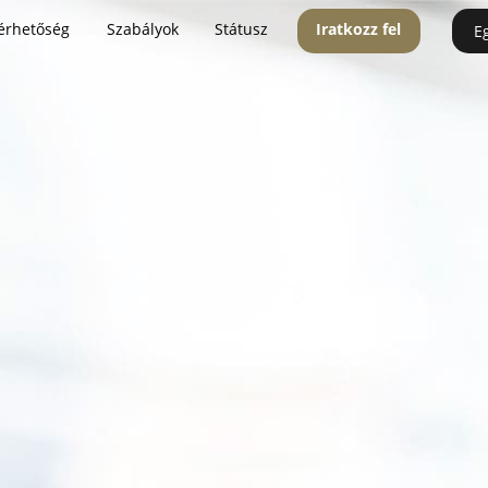
érhetőség
Szabályok
Státusz
Iratkozz fel
E