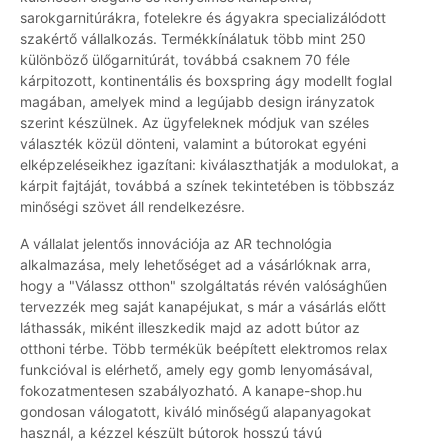
sarokgarnitúrákra, fotelekre és ágyakra specializálódott
szakértő vállalkozás. Termékkínálatuk több mint 250
különböző ülőgarnitúrát, továbbá csaknem 70 féle
kárpitozott, kontinentális és boxspring ágy modellt foglal
magában, amelyek mind a legújabb design irányzatok
szerint készülnek. Az ügyfeleknek módjuk van széles
választék közül dönteni, valamint a bútorokat egyéni
elképzeléseikhez igazítani: kiválaszthatják a modulokat, a
kárpit fajtáját, továbbá a színek tekintetében is többszáz
minőségi szövet áll rendelkezésre.
A vállalat jelentős innovációja az AR technológia
alkalmazása, mely lehetőséget ad a vásárlóknak arra,
hogy a "Válassz otthon" szolgáltatás révén valósághűen
tervezzék meg saját kanapéjukat, s már a vásárlás előtt
láthassák, miként illeszkedik majd az adott bútor az
otthoni térbe. Több termékük beépített elektromos relax
funkcióval is elérhető, amely egy gomb lenyomásával,
fokozatmentesen szabályozható. A kanape-shop.hu
gondosan válogatott, kiváló minőségű alapanyagokat
használ, a kézzel készült bútorok hosszú távú