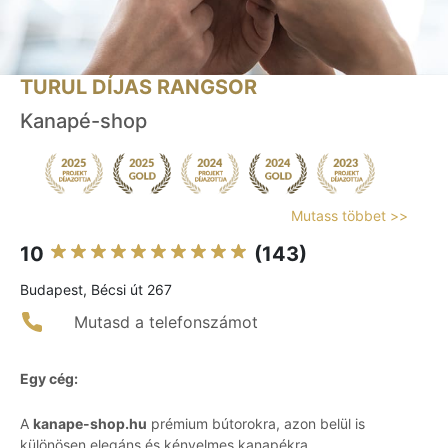
TURUL DÍJAS RANGSOR
Kanapé-shop
Mutass többet >>
10
(143)
Budapest, Bécsi út 267
Mutasd a telefonszámot
Egy cég:
A
kanape-shop.hu
prémium bútorokra, azon belül is
különösen elegáns és kényelmes kanapékra,