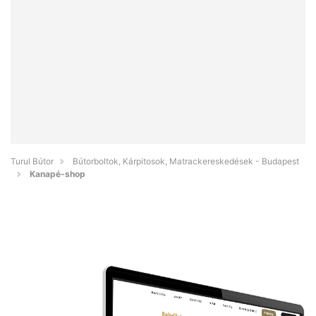
Turul Bútor
Bútorboltok, Kárpitosok, Matrackereskedések - Budapest
Kanapé-shop