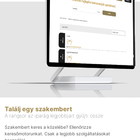
Találj egy szakembert
A rangsor az iparág legjobbjait gyűjti össze
Szakembert keres a közelébe? Ellenőrizze
keresőmotorunkat. Csak a legjobb szolgáltatásokat