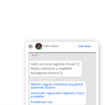
TURUL Bútor
Live chat
20:51
Helló, örömmel segítünk Önnek! 🙂
Kérjük, kattintson a megfelelő
beszélgetési témára! 🙂
Díjazott vagyok, marketing anyagokat
szeretnék átvenni
Szeretném regisztrálni cégemet a Turul
projektbe
Problémám van