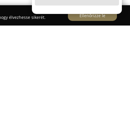
Ellenőrizze le
ogy élvezhesse sikerét.
a outlet egy olyan bútorüzlet, amely kiváló
anapékat kínál jelentős árkedvezménnyel. Az
azonnal elvihető modellek széles választékát
különféle stílusú, modern és klasszikus ülőbútorok,
ágyazható kanapék, U-alakú ülőgarnitúrák, relax
tásra.
gokból készülnek, mint valódi bőr, minőségi
talan színárnyalatban és egyedi kialakításban