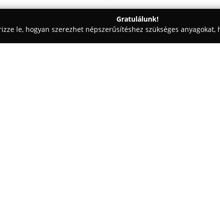
Gratulálunk!
rizze le, hogyan szerezhet népszerűsítéshez szükséges anyagokat, h
eskedések - Budapest
Kanapé Budapest
Egy cég:
A
Kanapé Budapest
ülőgarnitúr
minőségű ülőgarnitúrákat és k
outletként működő vállalkozás 
biztosítja, lehetőséget adva a 
Mutass többet >>
sarokkanapék, kinyitható vagy 
fotelek és puffok közötti váloga
A termékek különböző alapanya
műbőr vagy tartós szövet, szám