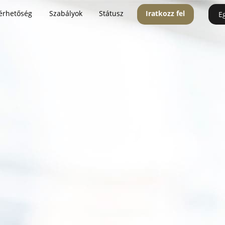
érhetőség
Szabályok
Státusz
Iratkozz fel
E