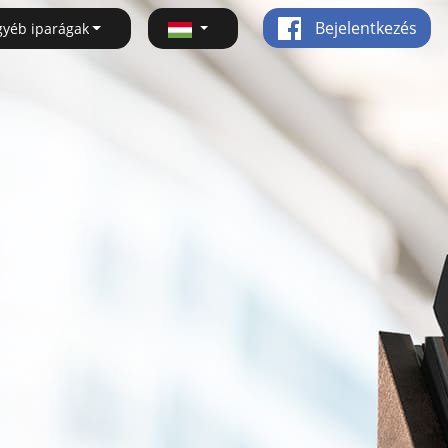
Bejelentkezés
gyéb iparágak