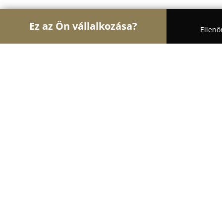
Ez az Ön vállalkozása?
Ellenő
Turul Bútor
Bútorboltok, Kárpitosok, Matracker
Kanapé Budapest
9.6
(186)
Budapest, Kiss Ernő utca 2.
Mutasd a telefonszámot