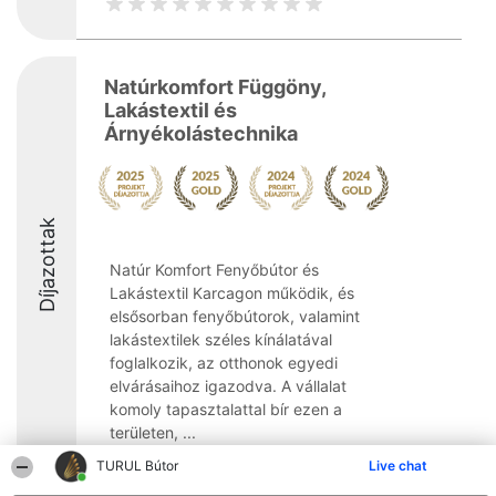
Natúrkomfort Függöny,
Lakástextil és
Árnyékolástechnika
Díjazottak
Natúr Komfort Fenyőbútor és
Lakástextil Karcagon működik, és
elsősorban fenyőbútorok, valamint
lakástextilek széles kínálatával
foglalkozik, az otthonok egyedi
elvárásaihoz igazodva. A vállalat
komoly tapasztalattal bír ezen a
területen, ...
TURUL Bútor
Live chat
9.3