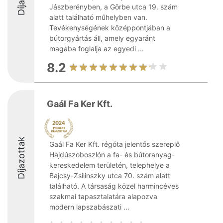
Jászberényben, a Görbe utca 19. szám
alatt található műhelyben van.
Tevékenységének középpontjában a
bútorgyártás áll, amely egyaránt
magába foglalja az egyedi ...
8.2
Gaál Fa Ker Kft.
Díjazottak
Gaál Fa Ker Kft. régóta jelentős szereplő
Hajdúszoboszlón a fa- és bútoranyag-
kereskedelem területén, telephelye a
Bajcsy-Zsilinszky utca 70. szám alatt
található. A társaság közel harmincéves
szakmai tapasztalatára alapozva
modern lapszabászati ...