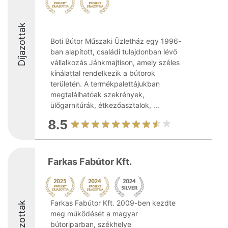
Díjazottak
Boti Bútor Műszaki Üzletház egy 1996-
ban alapított, családi tulajdonban lévő
vállalkozás Jánkmajtison, amely széles
kínálattal rendelkezik a bútorok
területén. A termékpalettájukban
megtalálhatóak szekrények,
ülőgarnitúrák, étkezőasztalok, ...
8.5
Farkas Fabútor Kft.
Farkas Fabútor Kft. 2009-ben kezdte
Díjazottak
meg működését a magyar
bútoriparban, székhelye