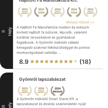
Hajlított Fa Manufaktúra Kft.
Mutass többet >>
A Hajlított Fa Manufaktúra modern és exkluzív
Hely
II
kivitelű hajlított fa bútorok, lépcsők, valamint
korlátok tervezésével és gyártásával
foglalkozik. A Gyömrőn működő vállalat
kimagasló szakmai felkészültséggel és pontos
munkavégzéssel valósítja ...
8.9
(18)
Gyömrői lapszabászat
A Gyömrőn működő Smart Stand Kft. a
lapszabászat és élzárás szakterületén nyújt
Hely
III