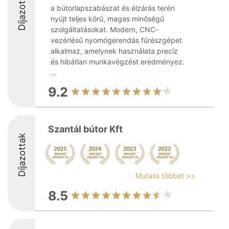
Díjazottak
a bútorlapszabászat és élzárás terén
nyújt teljes körű, magas minőségű
szolgáltatásokat. Modern, CNC-
vezérlésű nyomógerendás fűrészgépet
alkalmaz, amelynek használata precíz
és hibátlan munkavégzést eredményez.
...
9.2
Szantál bútor Kft
Díjazottak
Mutass többet >>
8.5