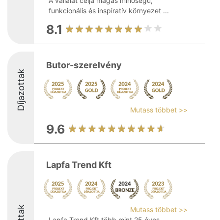
A vállalat célja magas minőségű,
funkcionális és inspiratív környezet ...
8.1
Butor-szerelvény
Díjazottak
Mutass többet >>
9.6
Lapfa Trend Kft
Mutass többet >>
Lapfa Trend Kft több mint 25 éves