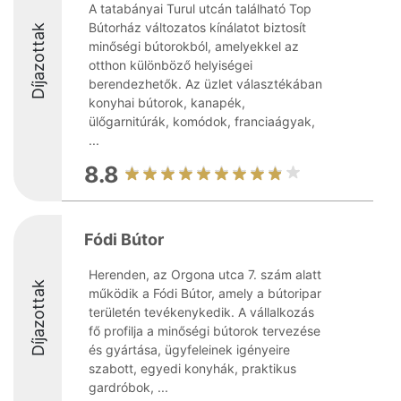
A tatabányai Turul utcán található Top
Bútorház változatos kínálatot biztosít
Díjazottak
minőségi bútorokból, amelyekkel az
otthon különböző helyiségei
berendezhetők. Az üzlet választékában
konyhai bútorok, kanapék,
ülőgarnitúrák, komódok, franciaágyak,
...
8.8
Fódi Bútor
Herenden, az Orgona utca 7. szám alatt
Díjazottak
működik a Fódi Bútor, amely a bútoripar
területén tevékenykedik. A vállalkozás
fő profilja a minőségi bútorok tervezése
és gyártása, ügyfeleinek igényeire
szabott, egyedi konyhák, praktikus
gardróbok, ...