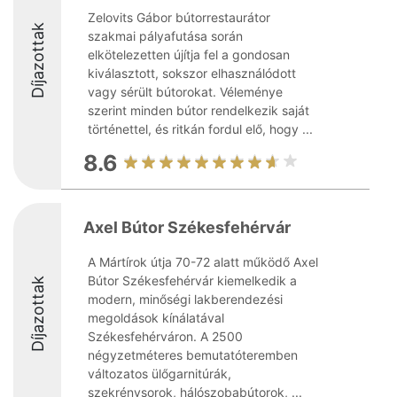
Zelovits Gábor bútorrestaurátor
Díjazottak
szakmai pályafutása során
elkötelezetten újítja fel a gondosan
kiválasztott, sokszor elhasználódott
vagy sérült bútorokat. Véleménye
szerint minden bútor rendelkezik saját
történettel, és ritkán fordul elő, hogy ...
8.6
Axel Bútor Székesfehérvár
A Mártírok útja 70-72 alatt működő Axel
Bútor Székesfehérvár kiemelkedik a
Díjazottak
modern, minőségi lakberendezési
megoldások kínálatával
Székesfehérváron. A 2500
négyzetméteres bemutatóteremben
változatos ülőgarnitúrák,
szekrénysorok, hálószobabútorok, ...