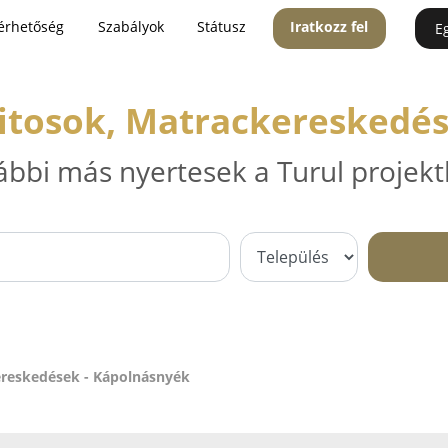
érhetőség
Szabályok
Státusz
Iratkozz fel
E
itosok, Matrackereskedé
ábbi más nyertesek a Turul projekt
ereskedések - Kápolnásnyék