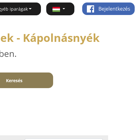
Bejelentkezés
gyéb iparágak
sek - Kápolnásnyék
ben.
Keresés