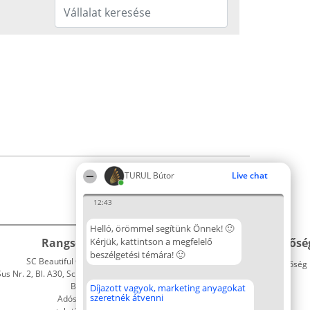
TURUL Bútor
Live chat
12:43
Helló, örömmel segítünk Önnek! 🙂
Rangsorszervező
Kérjük, kattintson a megfelelő
Népszavazás
Elérhetősé
beszélgetési témára! 🙂
SC Beautiful Company S.R.L.
Nyertesek
Elérhetőség
 Nr. 2, Bl. A30, Sc. A, Et. 4, Ap. 13
Az összes
Bukarest 53-238
díjazottak
Díjazott vagyok, marketing anyagokat
szeretnék átvenni
Adószám 36737675
listája