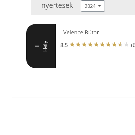
nyertesek
2024
Velence Bútor
Hely
8.5
(6
I