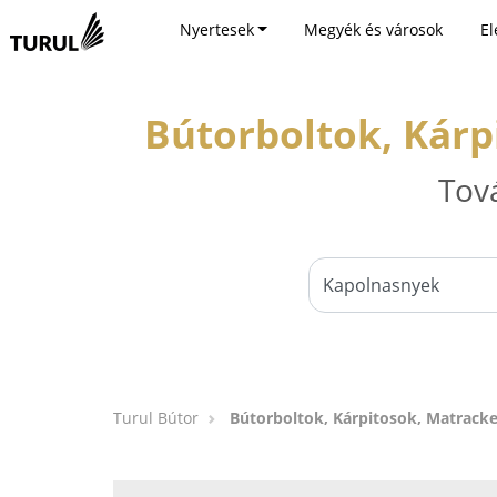
Nyertesek
Megyék és városok
El
Bútorboltok, Kárp
Tov
Turul Bútor
Bútorboltok, Kárpitosok, Matrack