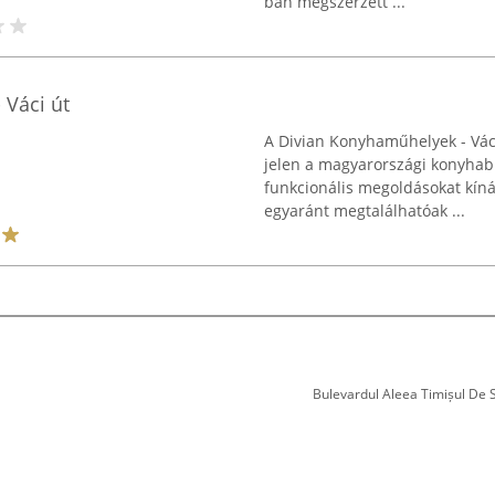
ban megszerzett ...
 Váci út
A Divian Konyhaműhelyek - Vác
jelen a magyarországi konyhab
funkcionális megoldásokat kín
egyaránt megtalálhatóak ...
Bulevardul Aleea Timișul De Sus