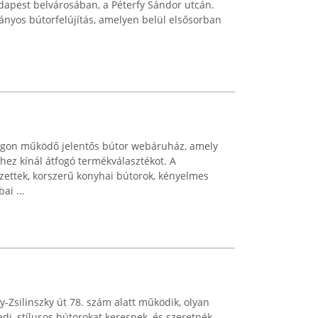
apest belvárosában, a Péterfy Sándor utcán.
nyos bútorfelújítás, amelyen belül elsősorban
gon működő jelentős bútor webáruház, amely
hez kínál átfogó termékválasztékot. A
zettek, korszerű konyhai bútorok, kényelmes
ai ...
sy-Zsilinszky út 78. szám alatt működik, olyan
edi, stílusos bútorokat keresnek, és szeretnék