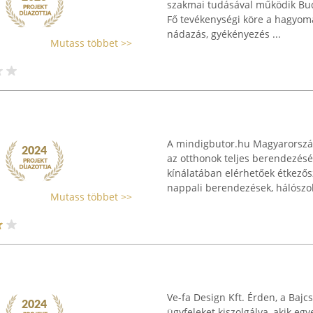
szakmai tudásával működik Bud
Fő tevékenységi köre a hagyomá
nádazás, gyékényezés ...
Mutass többet >>
A mindigbutor.hu Magyarorszá
az otthonok teljes berendezésé
kínálatában elérhetőek étkezős
nappali berendezések, hálószob
Mutass többet >>
Ve-fa Design Kft. Érden, a Bajc
ügyfeleket kiszolgálva, akik egy