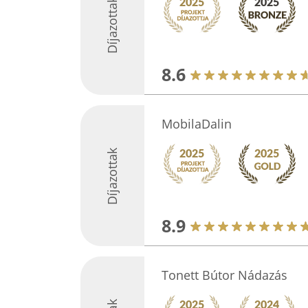
Díjazottak
8.6
MobilaDalin
Díjazottak
8.9
Tonett Bútor Nádazás