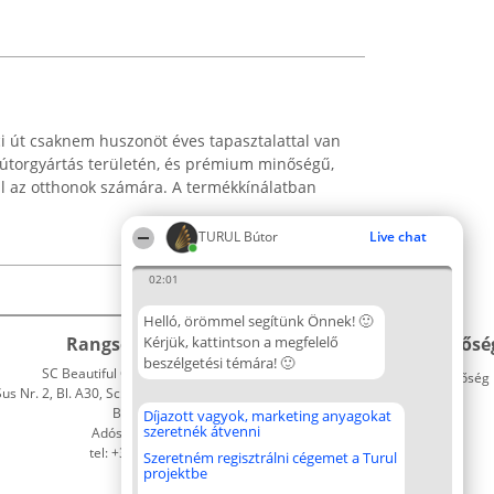
i út csaknem huszonöt éves tapasztalattal van
útorgyártás területén, és prémium minőségű,
ál az otthonok számára. A termékkínálatban
TURUL Bútor
Live chat
02:01
Helló, örömmel segítünk Önnek! 🙂
Rangsorszervező
Kérjük, kattintson a megfelelő
Népszavazás
Elérhetősé
beszélgetési témára! 🙂
SC Beautiful Company S.R.L.
Nyertesek
Elérhetőség
 Nr. 2, Bl. A30, Sc. A, Et. 4, Ap. 13
Az összes
Bukarest 53-238
díjazottak
Díjazott vagyok, marketing anyagokat
szeretnék átvenni
Adószám 36737675
listája
tel: +363 033 425 71
Szabályok
Szeretném regisztrálni cégemet a Turul
projektbe
Státusz
Polityka