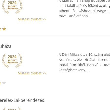
A Matracman Shop Budapest be
alatt található, és főként azok i
pihentető alváshoz szükséges 
mivel kínálatában ...
Mutass többet >>
ruháza
A Déri Miksa utca 10. szám ala
Áruháza széles kínálattal rend
irodabútorokból. Ez a vállalkozá
költséghatékony, ...
Mutass többet >>
zerelés-Lakberendezés