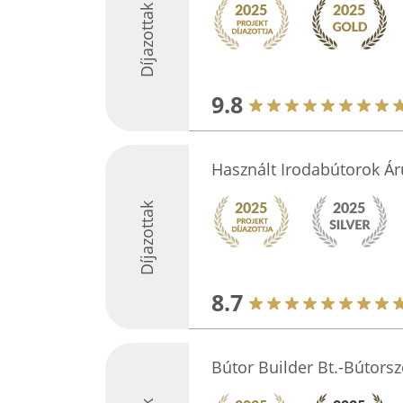
Díjazottak
9.8
Használt Irodabútorok Á
Díjazottak
8.7
Bútor Builder Bt.-Bútors