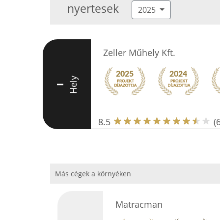
nyertesek
2025
Zeller Műhely Kft.
Hely
I
8.5
(6
Más cégek a környéken
Matracman