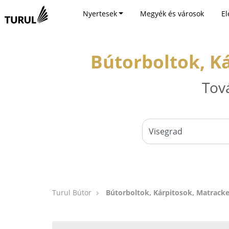
Nyertesek
Megyék és városok
El
Bútorboltok, K
Tov
Turul Bútor
Bútorboltok, Kárpitosok, Matracke