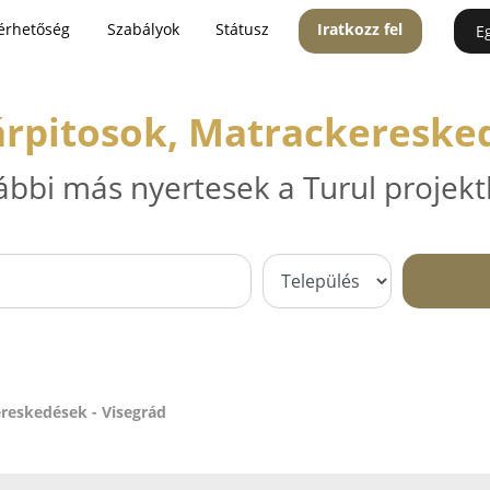
érhetőség
Szabályok
Státusz
Iratkozz fel
E
árpitosok, Matrackeresked
ábbi más nyertesek a Turul projekt
reskedések - Visegrád