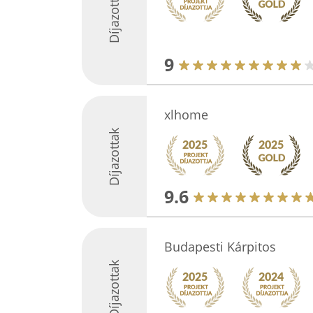
Díjazottak
9
xlhome
Díjazottak
9.6
Budapesti Kárpitos
Díjazottak