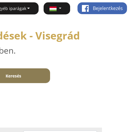
Bejelentkezés
gyéb iparágak
ések - Visegrád
ben.
Keresés