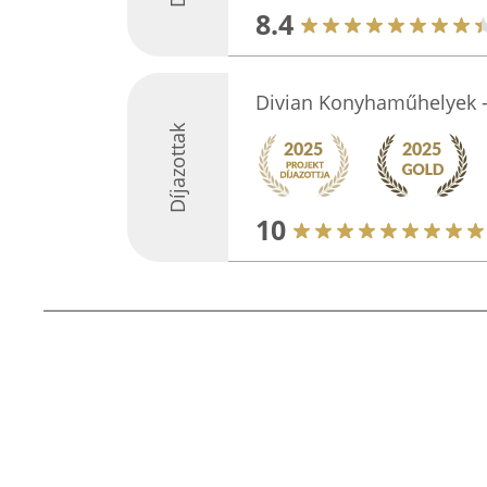
8.4
Divian Konyhaműhelyek -
Díjazottak
10