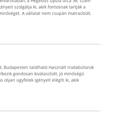
lvárosában, a Hegedűs Gyula utca 38. szám
gényeit szolgálja ki, akik fontosnak tartják a
minőséget. A vállalat nem csupán matracbolt,
tt, Budapesten található Használt Irodabútorok
elkezik gondosan kiválasztott, jó minőségű
s olyan ügyfelek igényeit elégíti ki, akik