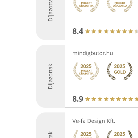
Díjazottak
8.4
mindigbutor.hu
Díjazottak
8.9
Ve-fa Design Kft.