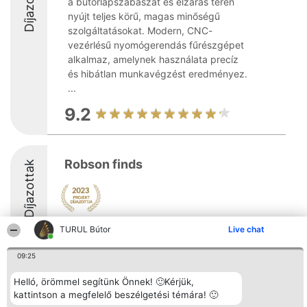
Díjazottak
a bútorlapszabászat és élzárás terén
nyújt teljes körű, magas minőségű
szolgáltatásokat. Modern, CNC-
vezérlésű nyomógerendás fűrészgépet
alkalmaz, amelynek használata precíz
és hibátlan munkavégzést eredményez.
...
9.2
Robson finds
Díjazottak
TURUL Bútor
Live chat
09:25
Rangsorszervező
Népszavazás
Elérhetőség
Helló, örömmel segítünk Önnek! 🙂Kérjük,
SC Beautiful Company S.R.L.
Nyertesek
Elérhetőség
kattintson a megfelelő beszélgetési témára! 🙂
Bulevardul Aleea Timișul De
Az összes