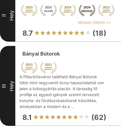
Hely
II
Mutass többet >>
8.7
(18)
Bányai Bútorok
A Pilisvörösváron található Bányai Bútorok
több mint negyvenöt évnyi tapasztalattal van
Hely
III
jelen a bútorgyártás piacán. A társaság fő
profilja az egyedi igények szerint tervezett
konyha- és fürdőszobabútorok készítése,
amelyekben a modern és a ...
8.1
(62)