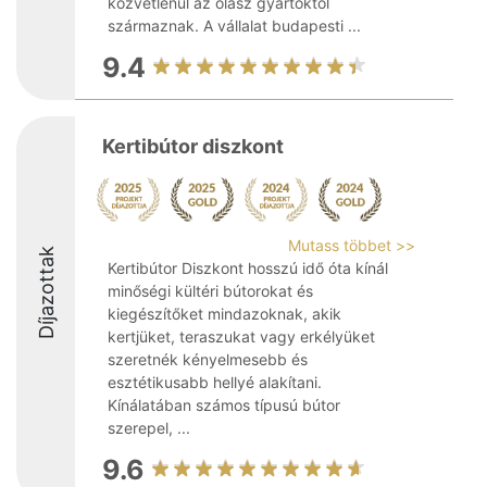
közvetlenül az olasz gyártóktól
származnak. A vállalat budapesti ...
9.4
Kertibútor diszkont
Mutass többet >>
Díjazottak
Kertibútor Diszkont hosszú idő óta kínál
minőségi kültéri bútorokat és
kiegészítőket mindazoknak, akik
kertjüket, teraszukat vagy erkélyüket
szeretnék kényelmesebb és
esztétikusabb hellyé alakítani.
Kínálatában számos típusú bútor
szerepel, ...
9.6