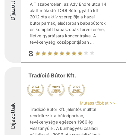
Díjazottak
A Tiszabercelen, az Ady Endre utca 14.
alatt működő TODI Bútorgyártó kft
2012 óta aktív szereplője a hazai
bútoriparnak, elsősorban bababútorok
és komplett babaszobák tervezésére,
illetve gyártására koncentrálva. A
tevékenység középpontjában ...
8
Tradíció Bútor Kft.
Mutass többet >>
Díjazottak
Tradíció Bútor Kft. jelentős múlttal
rendelkezik a bútoriparban,
tevékenysége egészen 1966-ig
visszanyúlik. A kunhegyesi családi
vállalkozás 2003 óta specializálódik