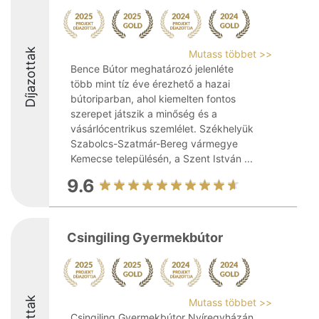
Díjazottak
Mutass többet >>
Bence Bútor meghatározó jelenléte
több mint tíz éve érezhető a hazai
bútoriparban, ahol kiemelten fontos
szerepet játszik a minőség és a
vásárlócentrikus szemlélet. Székhelyük
Szabolcs-Szatmár-Bereg vármegye
Kemecse településén, a Szent István ...
9.6
Csingiling Gyermekbútor
Mutass többet >>
Csingiling Gyermekbútor Nyíregyházán,