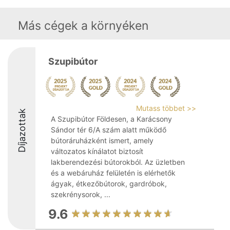
Más cégek a környéken
Szupibútor
Mutass többet >>
Díjazottak
A Szupibútor Földesen, a Karácsony
Sándor tér 6/A szám alatt működő
bútoráruházként ismert, amely
változatos kínálatot biztosít
lakberendezési bútorokból. Az üzletben
és a webáruház felületén is elérhetők
ágyak, étkezőbútorok, gardróbok,
szekrénysorok, ...
9.6