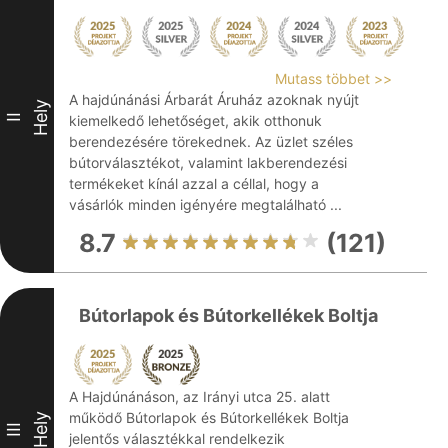
Mutass többet >>
A hajdúnánási Árbarát Áruház azoknak nyújt
Hely
II
kiemelkedő lehetőséget, akik otthonuk
berendezésére törekednek. Az üzlet széles
bútorválasztékot, valamint lakberendezési
termékeket kínál azzal a céllal, hogy a
vásárlók minden igényére megtalálható ...
8.7
(121)
Bútorlapok és Bútorkellékek Boltja
A Hajdúnánáson, az Irányi utca 25. alatt
működő Bútorlapok és Bútorkellékek Boltja
Hely
III
jelentős választékkal rendelkezik