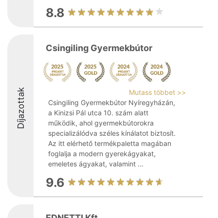
8.8
Csingiling Gyermekbútor
Díjazottak
Mutass többet >>
Csingiling Gyermekbútor Nyíregyházán,
a Kinizsi Pál utca 10. szám alatt
működik, ahol gyermekbútorokra
specializálódva széles kínálatot biztosít.
Az itt elérhető termékpaletta magában
foglalja a modern gyerekágyakat,
emeletes ágyakat, valamint ...
9.6
EDNETTI Kft.