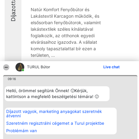
Díjazottak
Natúr Komfort Fenyőbútor és
Lakástextil Karcagon működik, és
elsősorban fenyőbútorok, valamint
lakástextilek széles kínálatával
foglalkozik, az otthonok egyedi
elvárásaihoz igazodva. A vállalat
komoly tapasztalattal bír ezen a
területen, ...
9.3
TURUL Bútor
Live chat
09:16
Rangsorszervező
Népszavazás
Elérhetőség
Helló, örömmel segítünk Önnek! 🙂Kérjük,
SC Beautiful Company S.R.L.
Nyertesek
Elérhetőség
kattintson a megfelelő beszélgetési témára! 🙂
Bulevardul Aleea Timișul De
Az összes
Sus Nr. 2, Bl. A30, Sc. A, Et.
díjazottak
4, Ap. 13
listája
Díjazott vagyok, marketing anyagokat szeretnék
Bukarest 53-238
Szabályok
átvenni
Adószám 36737675
Státusz
tel: +363 033 425 71
Polityka
Szeretném regisztrálni cégemet a Turul projektbe
Prywatności
Problémám van