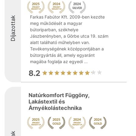
Farkas Fabútor Kft. 2009-ben kezdte
Díjazottak
meg működését a magyar
bútoriparban, székhelye
Jászberényben, a Görbe utca 19. szám
alatt található műhelyben van.
Tevékenységének középpontjában a
bútorgyártás áll, amely egyaránt
magába foglalja az egyedi ...
8.2
Natúrkomfort Függöny,
Lakástextil és
Árnyékolástechnika