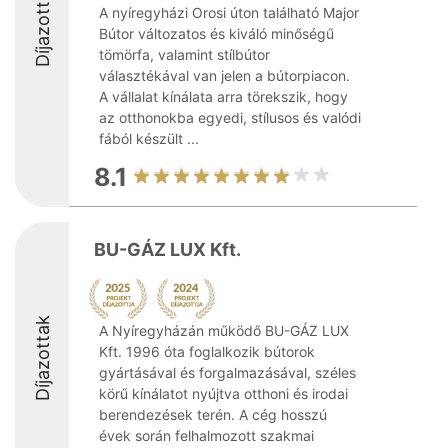
Díjazottak
A nyíregyházi Orosi úton található Major
Bútor változatos és kiváló minőségű
tömörfa, valamint stílbútor
választékával van jelen a bútorpiacon.
A vállalat kínálata arra törekszik, hogy
az otthonokba egyedi, stílusos és valódi
fából készült ...
8.1
BU-GÁZ LUX Kft.
Díjazottak
A Nyíregyházán működő BU-GÁZ LUX
Kft. 1996 óta foglalkozik bútorok
gyártásával és forgalmazásával, széles
körű kínálatot nyújtva otthoni és irodai
berendezések terén. A cég hosszú
évek során felhalmozott szakmai