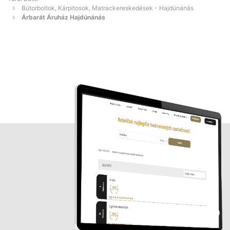
Bútorboltok, Kárpitosok, Matrackereskedések - Hajdúnánás
Árbarát Áruház Hajdúnánás