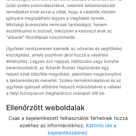
üzlet széles bútorválasztékot, valamint lakberendezési
termékeket kínál azzal a céllal, hogy a vásárlók minden
igényére megtalálható legyen a megfelelő termék.
Minőségi árukészlete nemcsak tartósságot, hanem
esztétikumot is biztosít, miközben a kedvező árak az
"árbarát" filozófiának köszönhetők.
Ügyfelek rendszeresen kiemelik az udvarias és segítőkész
kiszolgálást, amely pozitívan járul hozzá a vásárlási
élményhez. Legyen szó nappali, hálószoba vagy konyha
berendezéséről, az Árbarát Áruház Hajdúnánás egy
helyen kínál többféle megoldást, jelentősen megkönnyítve
a lakberendezés menetét. Széles-termékkínálatával és az
ügyfelek igényeit előtérbe helyező működésével a vállalat
a helyi bútorpiacon meghatározó szerepet tölt be.
Ellenőrzött weboldalak
Csak a bejelentkezett felhasználók férhetnek hozzá
ezekhez az információkhoz.
Kattints ide a
bejelentkezéshez.