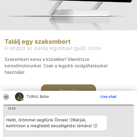
Találj egy szakembert
A rangsor az iparág legjobbjait gyűjti össze
Szakembert keres a közelébe? Ellenőrizze
keresőmotorunkat. Csak a legjobb szolgáltatásokat
használja!
Keresés
TURUL Bútor
Live chat
14:20
Helló, örömmel segítünk Önnek! 🙂Kérjük,
kattintson a megfelelő beszélgetési témára! 🙂
Rangsorszervező
Népszavazás
Elérhetőség