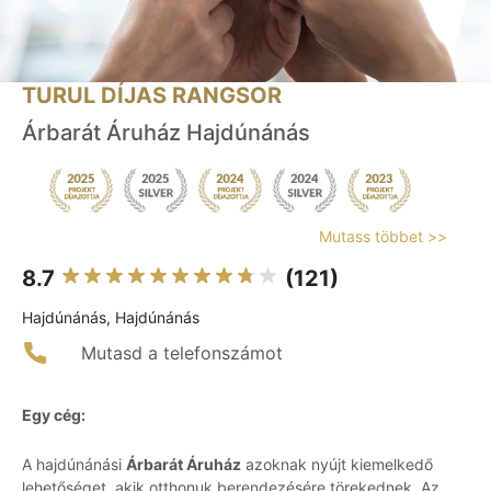
TURUL DÍJAS RANGSOR
Árbarát Áruház Hajdúnánás
Mutass többet >>
8.7
(121)
Hajdúnánás, Hajdúnánás
Mutasd a telefonszámot
Egy cég:
A hajdúnánási
Árbarát Áruház
azoknak nyújt kiemelkedő
lehetőséget, akik otthonuk berendezésére törekednek. Az