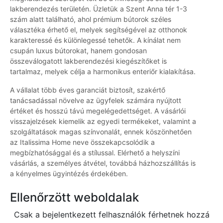
lakberendezés területén. Üzletük a Szent Anna tér 1-3
szám alatt található, ahol prémium bútorok széles
választéka érhető el, melyek segítségével az otthonok
karakteressé és különlegessé tehetők. A kínálat nem
csupán luxus bútorokat, hanem gondosan
összeválogatott lakberendezési kiegészítőket is
tartalmaz, melyek célja a harmonikus enteriőr kialakítása.
A vállalat több éves garanciát biztosít, szakértő
tanácsadással növelve az ügyfelek számára nyújtott
értéket és hosszú távú megelégedettséget. A vásárlói
visszajelzések kiemelik az egyedi termékeket, valamint a
szolgáltatások magas színvonalát, ennek köszönhetően
az Italissima Home neve összekapcsolódik a
megbízhatósággal és a stílussal. Elérhető a helyszíni
vásárlás, a személyes átvétel, továbbá házhozszállítás is
a kényelmes ügyintézés érdekében.
Ellenőrzött weboldalak
Csak a bejelentkezett felhasználók férhetnek hozzá