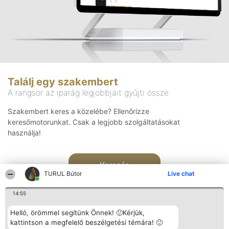
Találj egy szakembert
A rangsor az iparág legjobbjait gyűjti össze
Szakembert keres a közelébe? Ellenőrizze
keresőmotorunkat. Csak a legjobb szolgáltatásokat
használja!
Keresés
TURUL Bútor
Live chat
14:55
Helló, örömmel segítünk Önnek! 🙂Kérjük,
kattintson a megfelelő beszélgetési témára! 🙂