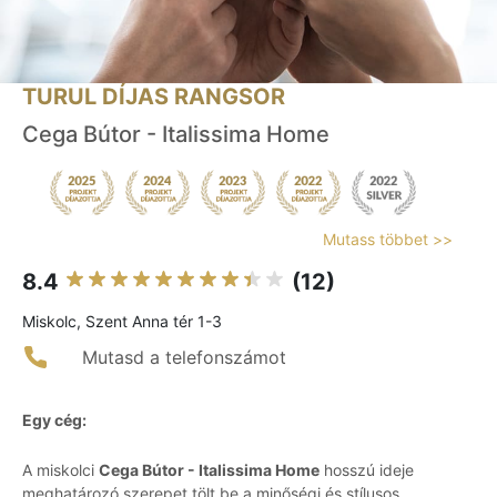
TURUL DÍJAS RANGSOR
Cega Bútor - Italissima Home
Mutass többet >>
8.4
(12)
Miskolc, Szent Anna tér 1-3
Mutasd a telefonszámot
Egy cég:
A miskolci
Cega Bútor - Italissima Home
hosszú ideje
meghatározó szerepet tölt be a minőségi és stílusos