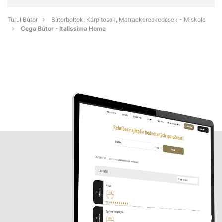
Turul Bútor
Bútorboltok, Kárpitosok, Matrackereskedések - Miskolc
Cega Bútor - Italissima Home