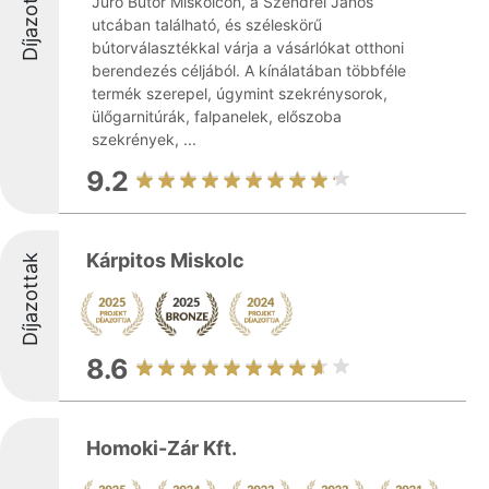
Díjazottak
Juro Bútor Miskolcon, a Szendrei János
utcában található, és széleskörű
bútorválasztékkal várja a vásárlókat otthoni
berendezés céljából. A kínálatában többféle
termék szerepel, úgymint szekrénysorok,
ülőgarnitúrák, falpanelek, előszoba
szekrények, ...
9.2
Kárpitos Miskolc
Díjazottak
8.6
Homoki-Zár Kft.