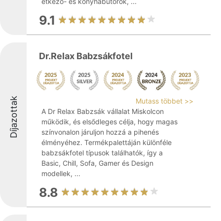
étkező- és konyhabútorok, ...
9.1
Dr.Relax Babzsákfotel
Díjazottak
Mutass többet >>
A Dr Relax Babzsák vállalat Miskolcon
működik, és elsődleges célja, hogy magas
színvonalon járuljon hozzá a pihenés
élményéhez. Termékpalettáján különféle
babzsákfotel típusok találhatók, így a
Basic, Chill, Sofa, Gamer és Design
modellek, ...
8.8