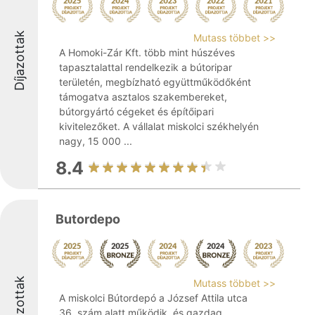
Díjazottak
Mutass többet >>
A Homoki-Zár Kft. több mint húszéves
tapasztalattal rendelkezik a bútoripar
területén, megbízható együttműködőként
támogatva asztalos szakembereket,
bútorgyártó cégeket és építőipari
kivitelezőket. A vállalat miskolci székhelyén
nagy, 15 000 ...
8.4
Butordepo
Díjazottak
Mutass többet >>
A miskolci Bútordepó a József Attila utca
36. szám alatt működik, és gazdag