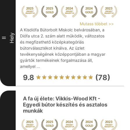
Mutass többet >>
A Kisdiófa Bútorbolt Miskolc belvárosában, a
Hely
Diófa utca 2. szám alatt működik, változatos
II
és megfizethető középkategóriás
bútorválasztékot kínálva. Az üzlet
tevékenységének középpontjában a magyar
gyártók termékeinek forgalmazása áll,
amellyel ...
9.8
(78)
A fa új élete: Vikkis-Wood Kft -
Egyedi bútor készítés és asztalos
munkák