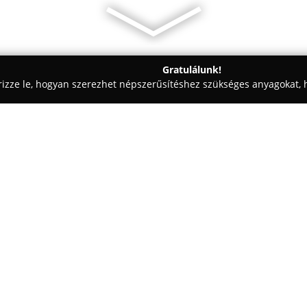
Gratulálunk!
rizze le, hogyan szerezhet népszerűsítéshez szükséges anyagokat, h
skedések - Miskolc
Homoki-Zár Kft.
Egy cég:
A
Homoki-Zár Kft.
több mint hú
területén, megbízható együttm
bútorgyártó cégeket és építőipar
nagy, 15 000 négyzetméteres t
Mutass többet >>
négyzetméteres üzlet, raktár és
köre a bútoripari alapanyagok 