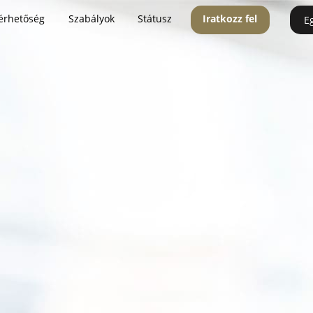
érhetőség
Szabályok
Státusz
Iratkozz fel
E