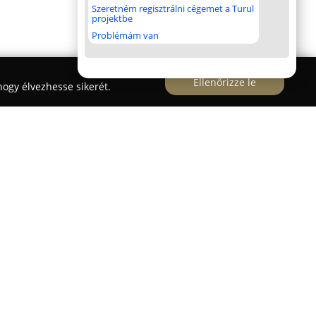
Szeretném regisztrálni cégemet a Turul
projektbe
Problémám van
Ellenőrizze le
ogy élvezhesse sikerét.
széves tapasztalattal rendelkezik a bútoripar
űködőként támogatva asztalos szakembereket,
i kivitelezőket. A vállalat miskolci székhelyén
elephelyet működtet, amelyen egy 3000
 lapszabászat is helyet kapott. Fő tevékenységi
nagy- és kiskereskedelme, továbbá lapszabászati