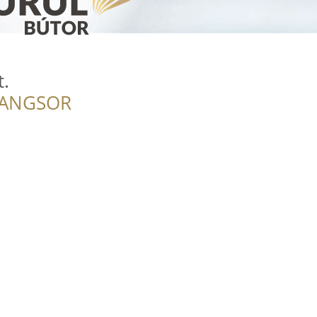
.
RANGSOR