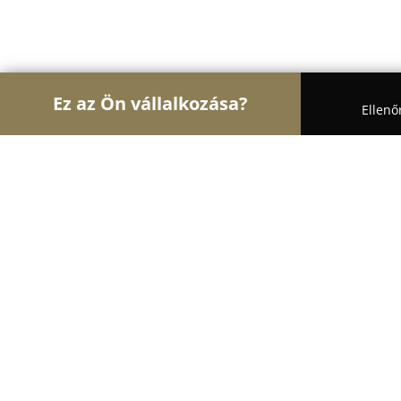
Ez az Ön vállalkozása?
Ellenő
Turul Bútor
Bútorboltok, Kárpitosok, Matrackere
Homoki-Zár Kft.
8.4
(164)