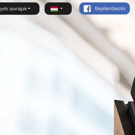
Bejelentkezés
gyéb iparágak