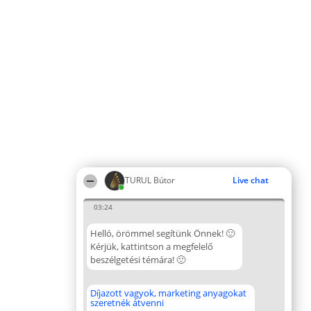
TURUL Bútor
Live chat
03:24
Helló, örömmel segítünk Önnek! 🙂
Kérjük, kattintson a megfelelő
beszélgetési témára! 🙂
Díjazott vagyok, marketing anyagokat
szeretnék átvenni