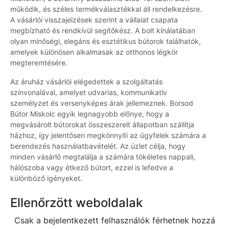
működik, és széles termékválasztékkal áll rendelkezésre.
A vásárlói visszajelzések szerint a vállalat csapata
megbízható és rendkívül segítőkész. A bolt kínálatában
olyan minőségi, elegáns és esztétikus bútorok találhatók,
amelyek különösen alkalmasak az otthonos légkör
megteremtésére.
Az áruház vásárlói elégedettek a szolgáltatás
színvonalával, amelyet udvarias, kommunikatív
személyzet és versenyképes árak jellemeznek. Borsod
Bútor Miskolc egyik legnagyobb előnye, hogy a
megvásárolt bútorokat összeszerelt állapotban szállítja
házhoz, így jelentősen megkönnyíti az ügyfelek számára a
berendezés használatbavételét. Az üzlet célja, hogy
minden vásárló megtalálja a számára tökéletes nappali,
hálószoba vagy étkező bútort, ezzel is lefedve a
különböző igényeket.
Ellenőrzött weboldalak
Csak a bejelentkezett felhasználók férhetnek hozzá