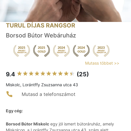
TURUL DÍJAS RANGSOR
Borsod Bútor Webáruház
Mutass többet >>
9.4
(25)
Miskolc, Lorántffy Zsuzsanna utca 43
Mutasd a telefonszámot
Egy cég:
Borsod Bútor Miskolc
egy jól ismert bútoráruház, amely
Miskolcon, a Lorántffy Zsuzsanna utca 43. szám alatt