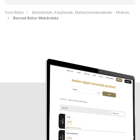
Turul Bútor
Bútorboltok, Kárpitosok, Matrackereskedések - Miskolc
Borsod Bútor Webáruház