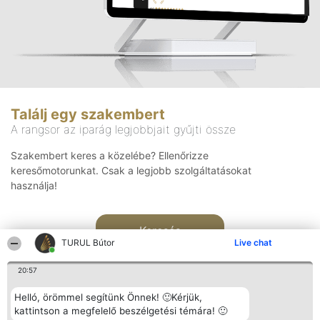
Találj egy szakembert
A rangsor az iparág legjobbjait gyűjti össze
Szakembert keres a közelébe? Ellenőrizze
keresőmotorunkat. Csak a legjobb szolgáltatásokat
használja!
Keresés
TURUL Bútor
Live chat
20:57
Helló, örömmel segítünk Önnek! 🙂Kérjük,
kattintson a megfelelő beszélgetési témára! 🙂