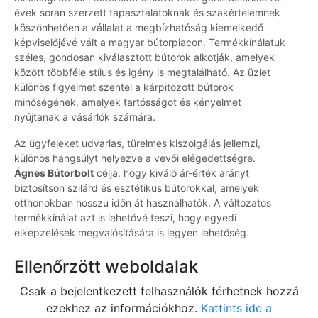
évek során szerzett tapasztalatoknak és szakértelemnek
köszönhetően a vállalat a megbízhatóság kiemelkedő
képviselőjévé vált a magyar bútorpiacon. Termékkínálatuk
széles, gondosan kiválasztott bútorok alkotják, amelyek
között többféle stílus és igény is megtalálható. Az üzlet
különös figyelmet szentel a kárpitozott bútorok
minőségének, amelyek tartósságot és kényelmet
nyújtanak a vásárlók számára.
Az ügyfeleket udvarias, türelmes kiszolgálás jellemzi,
különös hangsúlyt helyezve a vevői elégedettségre.
Ágnes Bútorbolt
célja, hogy kiváló ár-érték arányt
biztosítson szilárd és esztétikus bútorokkal, amelyek
otthonokban hosszú időn át használhatók. A változatos
termékkínálat azt is lehetővé teszi, hogy egyedi
elképzelések megvalósítására is legyen lehetőség.
Ellenőrzött weboldalak
Csak a bejelentkezett felhasználók férhetnek hozzá
ezekhez az információkhoz.
Kattints ide a