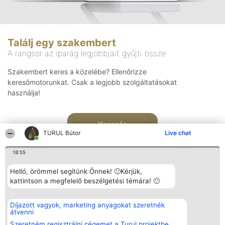
Találj egy szakembert
A rangsor az iparág legjobbjait gyűjti össze
Szakembert keres a közelébe? Ellenőrizze
keresőmotorunkat. Csak a legjobb szolgáltatásokat
használja!
Keresés
TURUL Bútor
Live chat
18:55
Helló, örömmel segítünk Önnek! 🙂Kérjük,
kattintson a megfelelő beszélgetési témára! 🙂
Rangsorszervező
Népszavazás
Elérhetőség
Díjazott vagyok, marketing anyagokat szeretnék
SC Beautiful Company S.R.L.
Nyertesek
Elérhetőség
átvenni
Bulevardul Aleea Timișul De
Az összes
Sus Nr. 2, Bl. A30, Sc. A, Et.
díjazottak
Szeretném regisztrálni cégemet a Turul projektbe