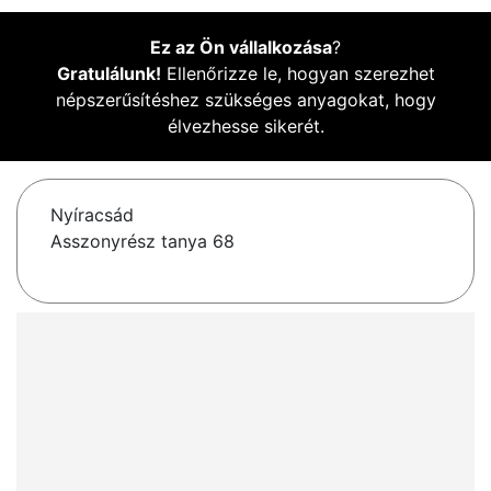
Ez az Ön vállalkozása
?
Gratulálunk!
Ellenőrizze le, hogyan szerezhet
népszerűsítéshez szükséges anyagokat, hogy
élvezhesse sikerét.
Nyíracsád
Asszonyrész tanya 68