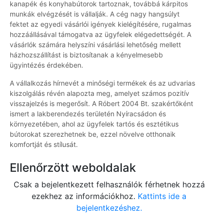
kanapék és konyhabútorok tartoznak, továbbá kárpitos
munkák elvégzését is vállalják. A cég nagy hangsúlyt
fektet az egyedi vásárlói igények kielégítésére, rugalmas
hozzáállásával támogatva az ügyfelek elégedettségét. A
vásárlók számára helyszíni vásárlási lehetőség mellett
házhozszállítást is biztosítanak a kényelmesebb
ügyintézés érdekében.
A vállalkozás hírnevét a minőségi termékek és az udvarias
kiszolgálás révén alapozta meg, amelyet számos pozitív
visszajelzés is megerősít. A Róbert 2004 Bt. szakértőként
ismert a lakberendezés területén Nyíracsádon és
környezetében, ahol az ügyfelek tartós és esztétikus
bútorokat szerezhetnek be, ezzel növelve otthonaik
komfortját és stílusát.
Ellenőrzött weboldalak
Csak a bejelentkezett felhasználók férhetnek hozzá
ezekhez az információkhoz.
Kattints ide a
bejelentkezéshez.