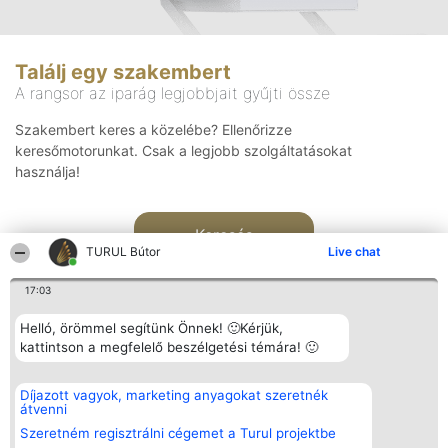
Találj egy szakembert
A rangsor az iparág legjobbjait gyűjti össze
Szakembert keres a közelébe? Ellenőrizze
keresőmotorunkat. Csak a legjobb szolgáltatásokat
használja!
Keresés
TURUL Bútor
Live chat
17:03
Helló, örömmel segítünk Önnek! 🙂Kérjük,
kattintson a megfelelő beszélgetési témára! 🙂
Rangsorszervező
Népszavazás
Elérhetőség
Díjazott vagyok, marketing anyagokat szeretnék
SC Beautiful Company S.R.L.
Nyertesek
Elérhetőség
átvenni
Bulevardul Aleea Timișul De
Az összes
Sus Nr. 2, Bl. A30, Sc. A, Et.
díjazottak
Szeretném regisztrálni cégemet a Turul projektbe
4, Ap. 13
listája