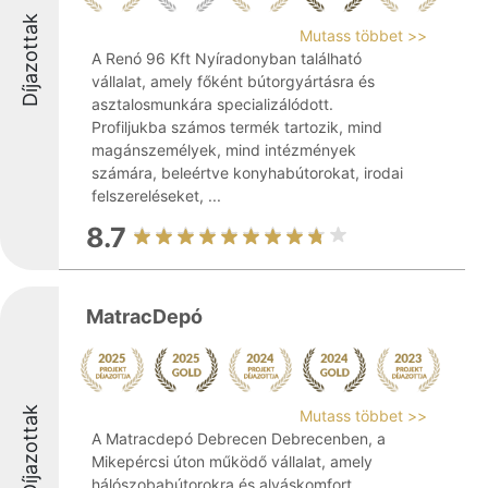
Díjazottak
Mutass többet >>
A Renó 96 Kft Nyíradonyban található
vállalat, amely főként bútorgyártásra és
asztalosmunkára specializálódott.
Profiljukba számos termék tartozik, mind
magánszemélyek, mind intézmények
számára, beleértve konyhabútorokat, irodai
felszereléseket, ...
8.7
MatracDepó
Díjazottak
Mutass többet >>
A Matracdepó Debrecen Debrecenben, a
Mikepércsi úton működő vállalat, amely
hálószobabútorokra és alváskomfort