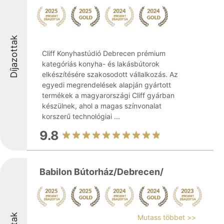
Díjazottak
Cliff Konyhastúdió Debrecen prémium
kategóriás konyha- és lakásbútorok
elkészítésére szakosodott vállalkozás. Az
egyedi megrendelések alapján gyártott
termékek a magyarországi Cliff gyárban
készülnek, ahol a magas színvonalat
korszerű technológiai ...
9.8
Babilon Bútorház/Debrecen/
Mutass többet >>