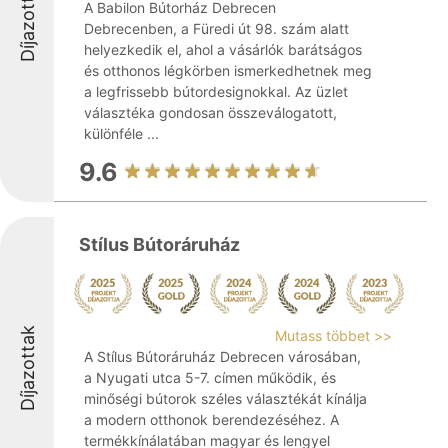
Díjazottak
A Babilon Bútorház Debrecen
Debrecenben, a Füredi út 98. szám alatt
helyezkedik el, ahol a vásárlók barátságos
és otthonos légkörben ismerkedhetnek meg
a legfrissebb bútordesignokkal. Az üzlet
választéka gondosan összeválogatott,
különféle ...
9.6
Stílus Bútoráruház
Díjazottak
Mutass többet >>
A Stílus Bútoráruház Debrecen városában,
a Nyugati utca 5-7. címen működik, és
minőségi bútorok széles választékát kínálja
a modern otthonok berendezéséhez. A
termékkínálatában magyar és lengyel