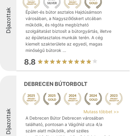
Díjazottak
Épület-és bútor asztalos Hajdúsámson
városában, a Nagyszőlőskert utcában
működik, és régóta megbízható
szolgáltatást biztosít a bútorgyártás, illetve
az épületasztalos munkák terén. A cég
kiemelt szakterülete az egyedi, magas
minőségű bútorok ...
8.8
DEBRECEN BÚTORBOLT
Díjazottak
Mutass többet >>
A Debrecen Bútor Debrecen városában
található, pontosan a Vágóhíd utca 4/a
szám alatt működik, ahol széles