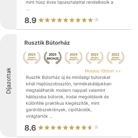
mint húsz éves tapasztalattal rendelkezik a
...
8.9
Rusztik Bútorház
Díjazottak
Mutass többet >>
Rusztik Bútorház új és minőségi bútorokat
kínál Hajdúszoboszlón, termékskálájukban
megtalálhatók modern nappali valamint
hálószoba bútorok, irodai megoldások és
különféle praktikus kiegészítők, mint
gardróbszekrények, cipőtárolók,
virágtartók ...
8.6