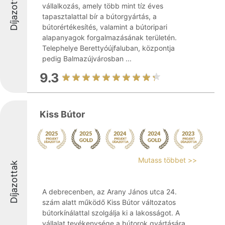
Díjazottak
vállalkozás, amely több mint tíz éves
tapasztalattal bír a bútorgyártás, a
bútorértékesítés, valamint a bútoripari
alapanyagok forgalmazásának területén.
Telephelye Berettyóújfaluban, központja
pedig Balmazújvárosban ...
9.3
Kiss Bútor
Mutass többet >>
Díjazottak
A debrecenben, az Arany János utca 24.
szám alatt működő Kiss Bútor változatos
bútorkínálattal szolgálja ki a lakosságot. A
vállalat tevékenysége a bútorok gyártására