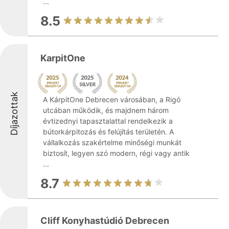
...
8.5
KarpitOne
Díjazottak
A KárpitOne Debrecen városában, a Rigó
utcában működik, és majdnem három
évtizednyi tapasztalattal rendelkezik a
bútorkárpitozás és felújítás területén. A
vállalkozás szakértelme minőségi munkát
biztosít, legyen szó modern, régi vagy antik
...
8.7
Cliff Konyhastúdió Debrecen