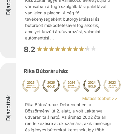
Díjazottak
Kiss Zoltán egyéni vállalkozó Berettyóújfalu
városában átfogó szolgáltatási palettával
van jelen a piacon. A cég fő
tevékenységeként bútorgyártással és
bútorbolt működtetésével foglalkozik,
amelyet közúti árufuvarozási, valamint
autómentési ...
8.2
Rika Bútoráruház
Díjazottak
Mutass többet >>
Rika Bútoráruház Debrecenben, a
Böszörményi út 2. alatt, a volt Laktanya
udvarán található. Az áruház 2002 óta áll
rendelkezésre azok számára, akik minőségi
és igényes bútorokat keresnek, így több