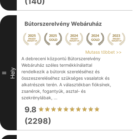
(140)
Bútorszerelvény Webáruház
Mutass többet >>
A debreceni központú Bútorszerelvény
Webáruház széles termékkínálattal
Hely
rendelkezik a bútorok szereléséhez és
II
összeszereléséhez szükséges vasalatok és
alkatrészek terén. A választékban fióksínek,
zsanérok, fogantyúk, asztal- és
szekrénylábak, ...
9.8
(2298)