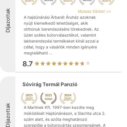
Díjazottak
Mutass többet >>
A hajdúnánási Árbarát Áruház azoknak
nyújt kiemelkedő lehetőséget, akik
otthonuk berendezésére törekednek. Az
üzlet széles bútorválasztékot, valamint
lakberendezési termékeket kínál azzal a
céllal, hogy a vásárlók minden igényére
megtalálható ...
8.7
Sóvirág Termál Panzió
Díjazottak
A Martinek Kft. 1997-ben kezdte meg
működését Hajdúnánáson, a Slachta utca 2.
szám alatt, és azóta meghatározó
szereplője a bútorgyártás szegmensének. A