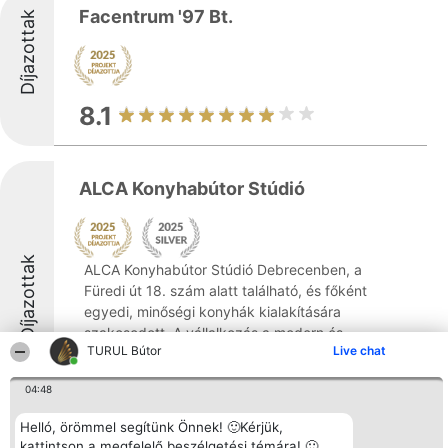
Facentrum '97 Bt.
Díjazottak
8.1
ALCA Konyhabútor Stúdió
Díjazottak
ALCA Konyhabútor Stúdió Debrecenben, a
Füredi út 18. szám alatt található, és főként
egyedi, minőségi konyhák kialakítására
szakosodott. A vállalkozás a modern és
TURUL Bútor
Live chat
elegáns konyhabútorok terén kínál
megoldásokat, ahol fontos szerepet kap a
04:48
stílus ...
Helló, örömmel segítünk Önnek! 🙂Kérjük,
8.8
kattintson a megfelelő beszélgetési témára! 🙂