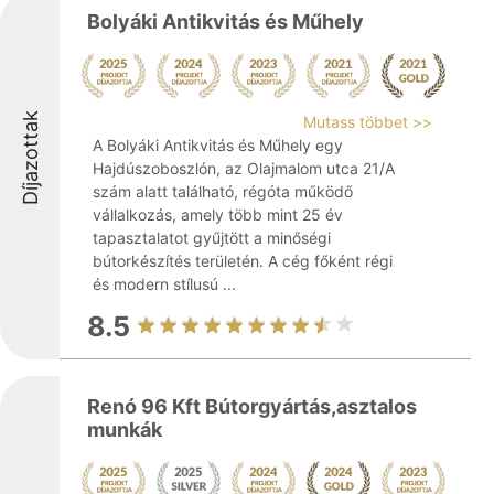
Bolyáki Antikvitás és Műhely
Díjazottak
Mutass többet >>
A Bolyáki Antikvitás és Műhely egy
Hajdúszoboszlón, az Olajmalom utca 21/A
szám alatt található, régóta működő
vállalkozás, amely több mint 25 év
tapasztalatot gyűjtött a minőségi
bútorkészítés területén. A cég főként régi
és modern stílusú ...
8.5
Renó 96 Kft Bútorgyártás,asztalos
munkák