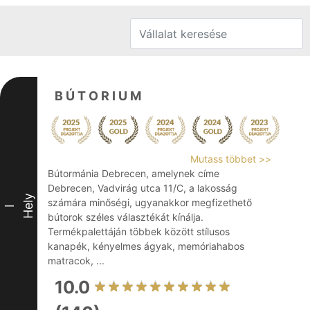
B Ú T O R I U M
Mutass többet >>
Bútormánia Debrecen, amelynek címe
Debrecen, Vadvirág utca 11/C, a lakosság
Hely
számára minőségi, ugyanakkor megfizethető
I
bútorok széles választékát kínálja.
Termékpalettáján többek között stílusos
kanapék, kényelmes ágyak, memóriahabos
matracok, ...
10.0