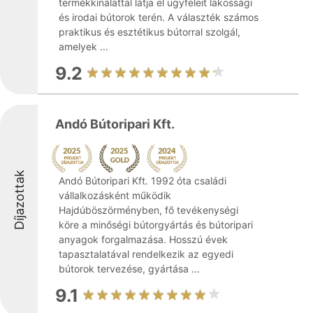
termékkínálattal látja el ügyfeleit lakossági
és irodai bútorok terén. A választék számos
praktikus és esztétikus bútorral szolgál,
amelyek ...
9.2
Andó Bútoripari Kft.
Díjazottak
Andó Bútoripari Kft. 1992 óta családi
vállalkozásként működik
Hajdúböszörményben, fő tevékenységi
köre a minőségi bútorgyártás és bútoripari
anyagok forgalmazása. Hosszú évek
tapasztalatával rendelkezik az egyedi
bútorok tervezése, gyártása ...
9.1