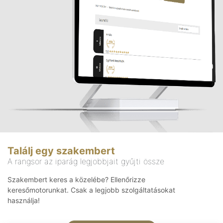
Találj egy szakembert
A rangsor az iparág legjobbjait gyűjti össze
Szakembert keres a közelébe? Ellenőrizze
keresőmotorunkat. Csak a legjobb szolgáltatásokat
használja!