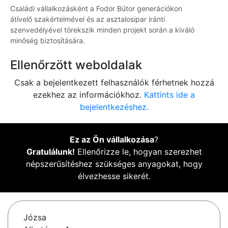
Családi vállalkozásként a Fodor Bútor generációkon
átívelő szakértelmével és az asztalosipar iránti
szenvedélyével törekszik minden projekt során a kiváló
minőség biztosítására.
Ellenőrzött weboldalak
Csak a bejelentkezett felhasználók férhetnek hozzá
ezekhez az információkhoz.
Kattints ide a
bejelentkezéshez.
Ez az Ön vállalkozása
?
Gratulálunk!
Ellenőrizze le, hogyan szerezhet
népszerűsítéshez szükséges anyagokat, hogy
élvezhesse sikerét.
Józsa