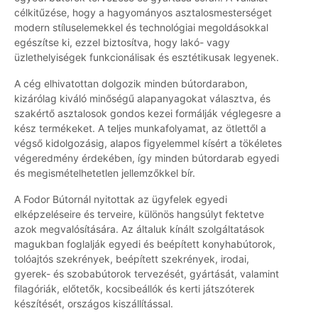
célkitűzése, hogy a hagyományos asztalosmesterséget
modern stíluselemekkel és technológiai megoldásokkal
egészítse ki, ezzel biztosítva, hogy lakó- vagy
üzlethelyiségek funkcionálisak és esztétikusak legyenek.
A cég elhivatottan dolgozik minden bútordarabon,
kizárólag kiváló minőségű alapanyagokat választva, és
szakértő asztalosok gondos kezei formálják véglegesre a
kész termékeket. A teljes munkafolyamat, az ötlettől a
végső kidolgozásig, alapos figyelemmel kísért a tökéletes
végeredmény érdekében, így minden bútordarab egyedi
és megismételhetetlen jellemzőkkel bír.
A Fodor Bútornál nyitottak az ügyfelek egyedi
elképzeléseire és terveire, különös hangsúlyt fektetve
azok megvalósítására. Az általuk kínált szolgáltatások
magukban foglalják egyedi és beépített konyhabútorok,
tolóajtós szekrények, beépített szekrények, irodai,
gyerek- és szobabútorok tervezését, gyártását, valamint
filagóriák, előtetők, kocsibeállók és kerti játszóterek
készítését, országos kiszállítással.