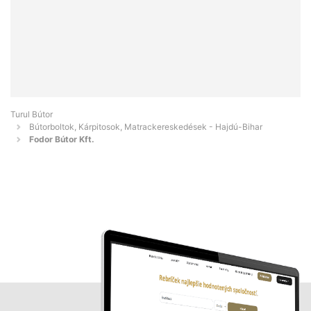
Turul Bútor
Bútorboltok, Kárpitosok, Matrackereskedések - Hajdú-Bihar
Fodor Bútor Kft.