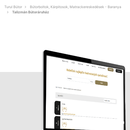
Turul Bútor
Bútorboltok, Kárpitosok, Matrackereskedések - Baranya
Talizmán Bútoráruház