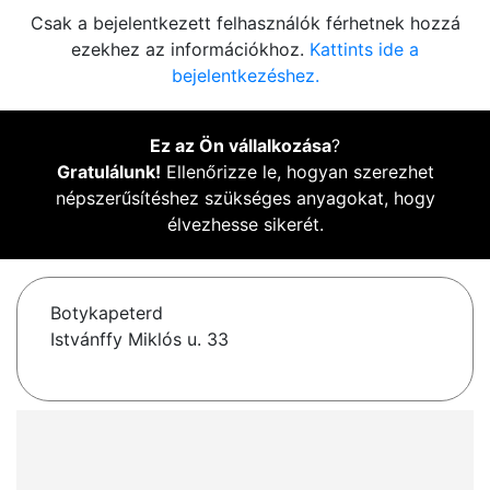
Csak a bejelentkezett felhasználók férhetnek hozzá
ezekhez az információkhoz.
Kattints ide a
bejelentkezéshez.
Ez az Ön vállalkozása
?
Gratulálunk!
Ellenőrizze le, hogyan szerezhet
népszerűsítéshez szükséges anyagokat, hogy
élvezhesse sikerét.
Botykapeterd
Istvánffy Miklós u. 33