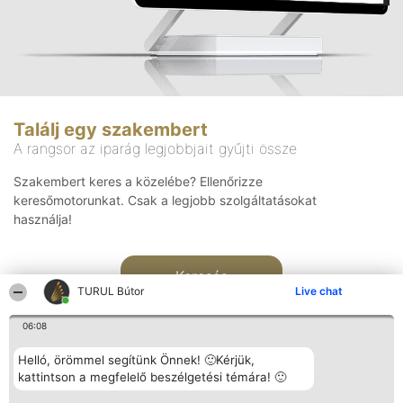
Találj egy szakembert
A rangsor az iparág legjobbjait gyűjti össze
Szakembert keres a közelébe? Ellenőrizze
keresőmotorunkat. Csak a legjobb szolgáltatásokat
használja!
Keresés
TURUL Bútor
Live chat
06:08
Helló, örömmel segítünk Önnek! 🙂Kérjük,
kattintson a megfelelő beszélgetési témára! 🙂