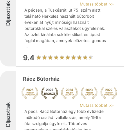
Díjazottak
Mutass többet >>
A pécsen, a Tüskésréti út 75. szám alatt
található Herkules használt bútorbolt
éveken át nyújt minőségi használt
bútorokkal széles választékot ügyfeleinek.
Az üzlet kínálata sokféle stílust és típust
foglal magában, amelyek előzetes, gondos
...
9.4
Rácz Bútorház
Díjazottak
Mutass többet >>
A pécsi Rácz Bútorház egy több évtizede
működő családi vállalkozás, amely 1965
óta szolgálja ügyfeleit. Többéves
tapasztalata a megbízhatóság és a