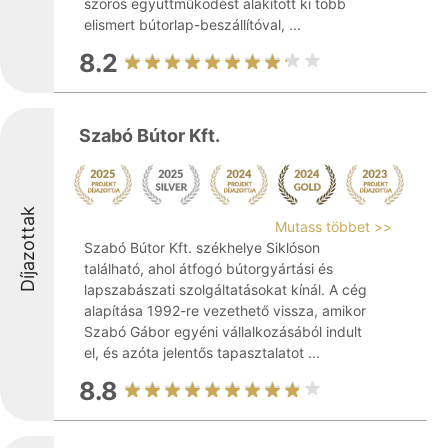
szoros együttműködést alakított ki több
elismert bútorlap-beszállítóval, ...
8.2
Szabó Bútor Kft.
Díjazottak
Mutass többet >>
Szabó Bútor Kft. székhelye Siklóson
található, ahol átfogó bútorgyártási és
lapszabászati szolgáltatásokat kínál. A cég
alapítása 1992-re vezethető vissza, amikor
Szabó Gábor egyéni vállalkozásából indult
el, és azóta jelentős tapasztalatot ...
8.8