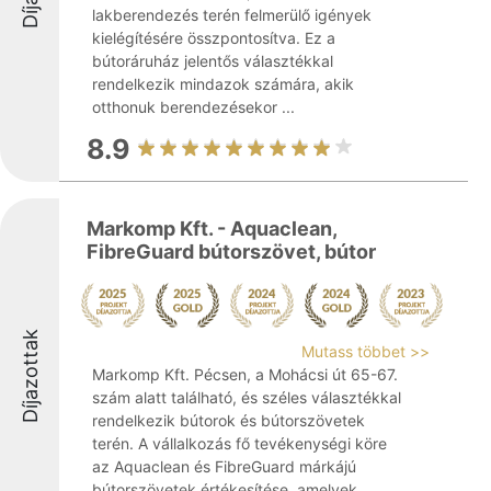
lakberendezés terén felmerülő igények
kielégítésére összpontosítva. Ez a
bútoráruház jelentős választékkal
rendelkezik mindazok számára, akik
otthonuk berendezésekor ...
8.9
Markomp Kft. - Aquaclean,
FibreGuard bútorszövet, bútor
Díjazottak
Mutass többet >>
Markomp Kft. Pécsen, a Mohácsi út 65-67.
szám alatt található, és széles választékkal
rendelkezik bútorok és bútorszövetek
terén. A vállalkozás fő tevékenységi köre
az Aquaclean és FibreGuard márkájú
bútorszövetek értékesítése, amelyek