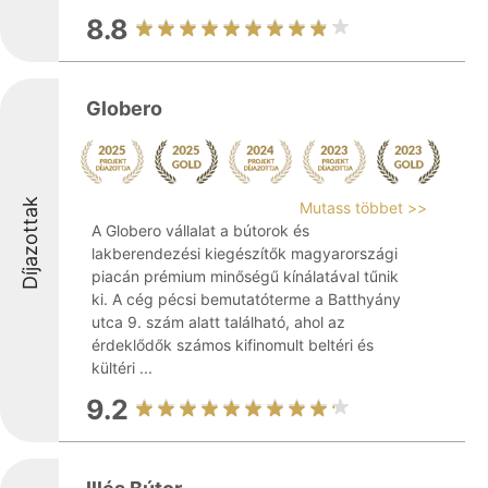
8.8
Globero
Díjazottak
Mutass többet >>
A Globero vállalat a bútorok és
lakberendezési kiegészítők magyarországi
piacán prémium minőségű kínálatával tűnik
ki. A cég pécsi bemutatóterme a Batthyány
utca 9. szám alatt található, ahol az
érdeklődők számos kifinomult beltéri és
kültéri ...
9.2