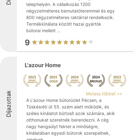
telephelyén. A vállalkozás 1200
négyzetméteres bemutatóteremmel és egy
800 négyzetméteres raktárral rendelkezik.
Termékkínálata között hazai gyártók
bútorai mellett ...
9
L'azour Home
Díjazottak
Mutass többet >>
A L'azour Home bútorüzlet Pécsen, a
Tüskésréti út 55. szám alatt működik, és
széles kínálatot biztosít azok számára, akik
otthonukat szeretnék berendezni. A cég
nagy hangsúlyt fektet a minőségre,
kínálatában egyedi bútorok szerepelnek,
amelyek ...