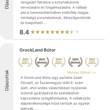
hangsúlyt fektetve a konyhabútorok
tervezésére és forgalmazására. A vállalat
pécsi bemutatótermében különféle magas
minőségű konyhabútorok, étkezőgarnitúrák
és beépíthető ...
8.4
GrockLand Bútor
Díjazottak
Mutass többet >>
A GrockLand Bútor egy asztalos üzem
Pécsett, az Északmegyer dűlő 6. szám
alatt, ahol széles választékban nyújtanak
bútorok gyártásával és szerelésével
kapcsolatos szolgáltatásokat. A vállalkozás
alaptevékenysége közé tartozik az egyedi
igények ...