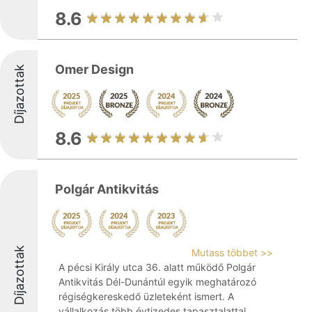
8.6
Omer Design
Díjazottak
8.6
Polgár Antikvitás
Díjazottak
Mutass többet >>
A pécsi Király utca 36. alatt működő Polgár
Antikvitás Dél-Dunántúl egyik meghatározó
régiségkereskedő üzleteként ismert. A
vállalkozás több évtizedes tapasztalattal