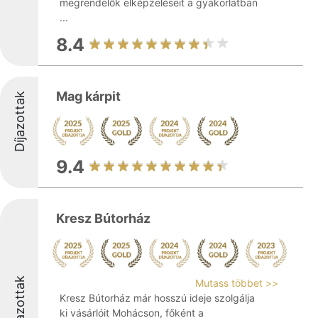
megrendelők elképzeléseit a gyakorlatban
...
8.4
Mag kárpit
Díjazottak
9.4
Kresz Bútorház
Díjazottak
Mutass többet >>
Kresz Bútorház már hosszú ideje szolgálja
ki vásárlóit Mohácson, főként a