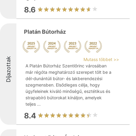
8.6
Platán Bútorház
Díjazottak
Mutass többet >>
A Platán Bútorház Szentlőrinc városában
már régóta meghatározó szerepet tölt be a
dél-dunántúli bútor- és lakberendezési
szegmensben. Elsődleges célja, hogy
ügyfeleinek kiváló minőségű, esztétikus és
strapabíró bútorokat kínáljon, amelyek
teljes ...
8.4