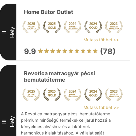
Home Bútor Outlet
Hely
II
Mutass többet >>
9.9
(78)
Revotica matracgyár pécsi
bemutatóterme
Mutass többet >>
A Revotica matracgyár pécsi bemutatóterme
Hely
prémium minőségű termékekkel járul hozzá a
III
kényelmes alváshoz és a lakóterek
harmonikus kialakításához. A vállalat saját