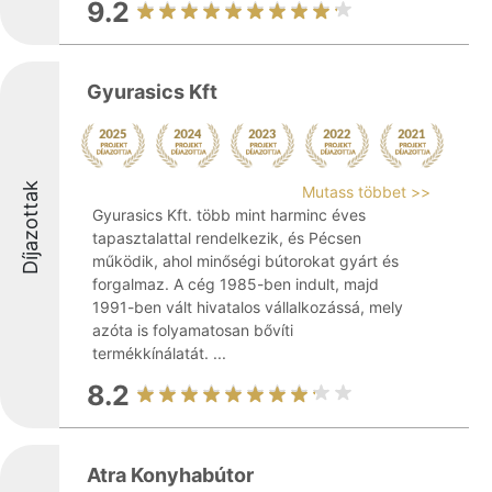
9.2
Gyurasics Kft
Díjazottak
Mutass többet >>
Gyurasics Kft. több mint harminc éves
tapasztalattal rendelkezik, és Pécsen
működik, ahol minőségi bútorokat gyárt és
forgalmaz. A cég 1985-ben indult, majd
1991-ben vált hivatalos vállalkozássá, mely
azóta is folyamatosan bővíti
termékkínálatát. ...
8.2
Atra Konyhabútor