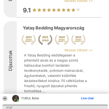
Mutass többet >>
9.1
Yataş Bedding Magyarország
Mutass többet >>
Díjazottak
A Yataş Bedding elsődlegesen a
pihentető alvás és a magas szintű
hálószobai komfort területén
tevékenykedik, prémium matracokat,
ágykereteket, valamint különféle
lakástextileket kínálva. Fő célkitűzése a
frissítő, nyugodt éjszakai pihenés
biztosítása ...
TURUL Bútor
Live chat
9.2
17:27