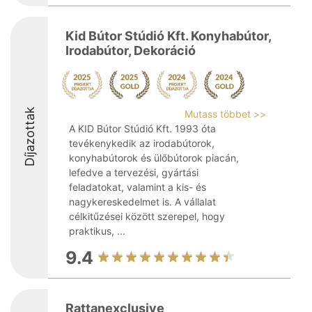
Kid Bútor Stúdió Kft. Konyhabútor,
Irodabútor, Dekoráció
Díjazottak
Mutass többet >>
A KID Bútor Stúdió Kft. 1993 óta
tevékenykedik az irodabútorok,
konyhabútorok és ülőbútorok piacán,
lefedve a tervezési, gyártási
feladatokat, valamint a kis- és
nagykereskedelmet is. A vállalat
célkitűzései között szerepel, hogy
praktikus, ...
9.4
Rattanexclusive