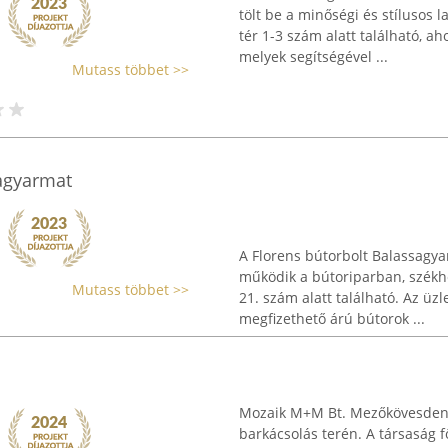
tölt be a minőségi és stílusos 
tér 1-3 szám alatt található, a
melyek segítségével ...
Mutass többet >>
sagyarmat
A Florens bútorbolt Balassagya
működik a bútoriparban, székh
Mutass többet >>
21. szám alatt található. Az ü
megfizethető árú bútorok ...
Mozaik M+M Bt. Mezőkövesden át
barkácsolás terén. A társaság f