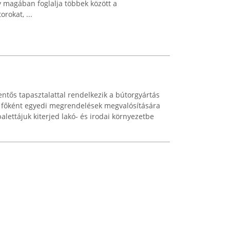
y magában foglalja többek között a
rokat, ...
lentős tapasztalattal rendelkezik a bútorgyártás
, főként egyedi megrendelések megvalósítására
alettájuk kiterjed lakó- és irodai környezetbe