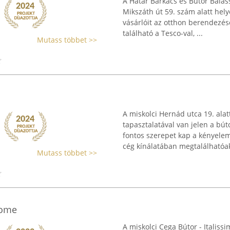
A Határ Barkács és Bútor Bala
Mikszáth út 59. szám alatt helye
vásárlóit az otthon berendezés
található a Tesco-val, ...
Mutass többet >>
A miskolci Hernád utca 19. al
tapasztalatával van jelen a bút
fontos szerepet kap a kényelem
cég kínálatában megtalálhatóak 
Mutass többet >>
Home
A miskolci Cega Bútor - Italis