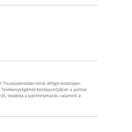
t Tiszaújvárosban kínál átfogó bútoripari
t. Tevékenységének középpontjában a pontos
rás, továbbá a pánthelymarás, valamint a
.