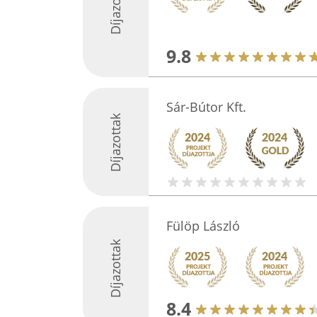
Díjazottak
9.8
Sár-Bútor Kft.
Díjazottak
Fülöp László
Díjazottak
8.4