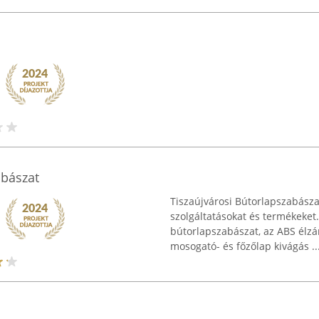
abászat
Tiszaújvárosi Bútorlapszabásza
szolgáltatásokat és termékeke
bútorlapszabászat, az ABS élzá
mosogató- és főzőlap kivágás ..