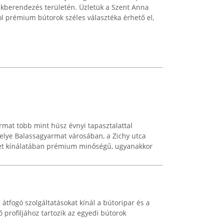
lakberendezés területén. Üzletük a Szent Anna
hol prémium bútorok széles választéka érhető el,
rmat több mint húsz évnyi tapasztalattal
elye Balassagyarmat városában, a Zichy utca
zlet kínálatában prémium minőségű, ugyanakkor
fogó szolgáltatásokat kínál a bútoripar és a
ő profiljához tartozik az egyedi bútorok