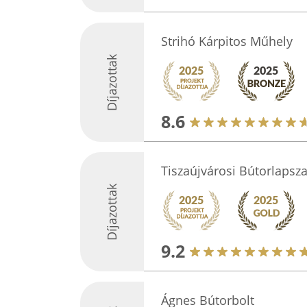
Strihó Kárpitos Műhely
Díjazottak
8.6
Tiszaújvárosi Bútorlapsz
Díjazottak
9.2
Ágnes Bútorbolt