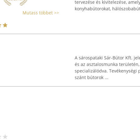
tervezése és kivitelezése, amel
konyhabútorokat, hálószobabúto
Mutass többet >>
A sárospataki Sár-Bútor Kft. je
és az asztalosmunka területén
specializálódva. Tevékenységi p
szánt bútorok ...