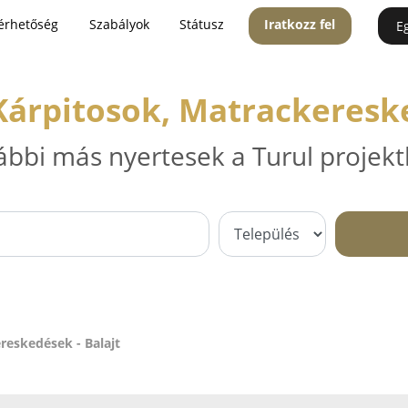
érhetőség
Szabályok
Státusz
Iratkozz fel
E
Kárpitosok, Matrackereske
ábbi más nyertesek a Turul projekt
reskedések - Balajt