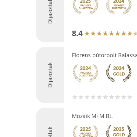
Díjazottak
8.4
Florens bútorbolt Balas
Díjazottak
Mozaik M+M Bt.