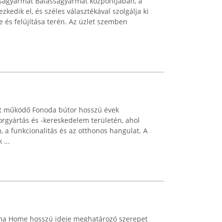
ssagyarmat Balassagyarmat központjában, a
zkedik el, és széles választékával szolgálja ki
e és felújítása terén. Az üzlet szemben
att működő Fonoda bútor hosszú évek
orgyártás és -kereskedelem területén, ahol
, a funkcionalitás és az otthonos hangulat. A
...
sima Home hosszú ideje meghatározó szerepet