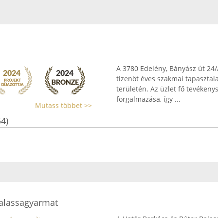
A 3780 Edelény, Bányász út 24
tizenöt éves szakmai tapasztala
területén. Az üzlet fő tevéken
forgalmazása, így ...
Mutass többet >>
54)
Balassagyarmat