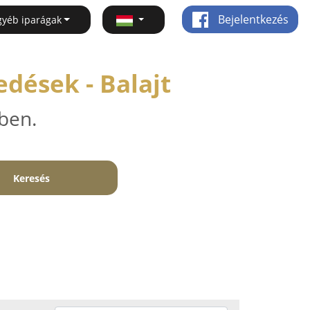
Bejelentkezés
gyéb iparágak
dések - Balajt
ben.
Keresés