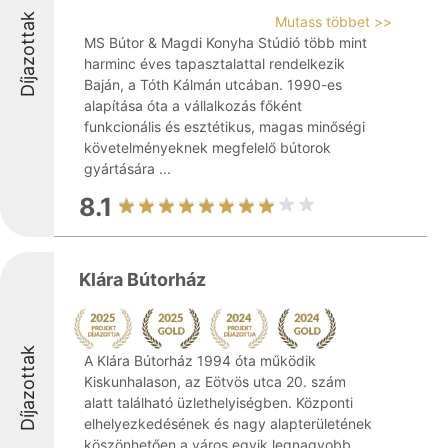
Díjazottak
Mutass többet >>
MS Bútor & Magdi Konyha Stúdió több mint
harminc éves tapasztalattal rendelkezik
Baján, a Tóth Kálmán utcában. 1990-es
alapítása óta a vállalkozás főként
funkcionális és esztétikus, magas minőségi
követelményeknek megfelelő bútorok
gyártására ...
8.1
Klára Bútorház
Díjazottak
A Klára Bútorház 1994 óta működik
Kiskunhalason, az Eötvös utca 20. szám
alatt található üzlethelyiségben. Központi
elhelyezkedésének és nagy alapterületének
köszönhetően a város egyik legnagyobb