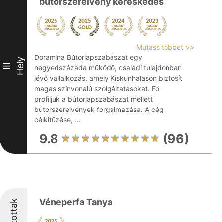
bútorszerelvény kereskedés
Mutass többet >>
Doramina Bútorlapszabászat egy
Hely
III
negyedszázada működő, családi tulajdonban
lévő vállalkozás, amely Kiskunhalason biztosít
magas színvonalú szolgáltatásokat. Fő
profiljuk a bútorlapszabászat mellett
bútorszerelvények forgalmazása. A cég
célkitűzése, ...
9.8
(96)
Véneperfa Tanya
Díjazottak