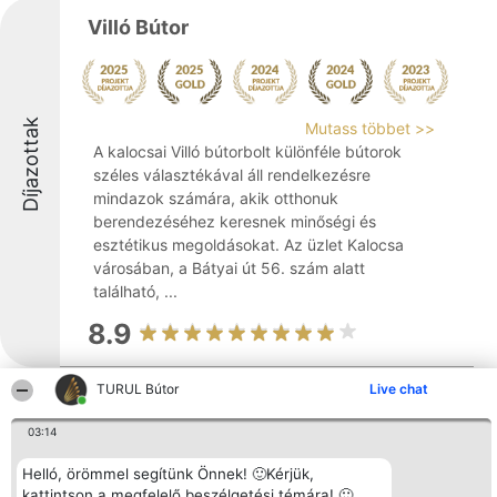
Villó Bútor
Díjazottak
Mutass többet >>
A kalocsai Villó bútorbolt különféle bútorok
széles választékával áll rendelkezésre
mindazok számára, akik otthonuk
berendezéséhez keresnek minőségi és
esztétikus megoldásokat. Az üzlet Kalocsa
városában, a Bátyai út 56. szám alatt
található, ...
8.9
TURUL Bútor
Live chat
Babella Antik
03:14
Helló, örömmel segítünk Önnek! 🙂Kérjük,
kattintson a megfelelő beszélgetési témára! 🙂