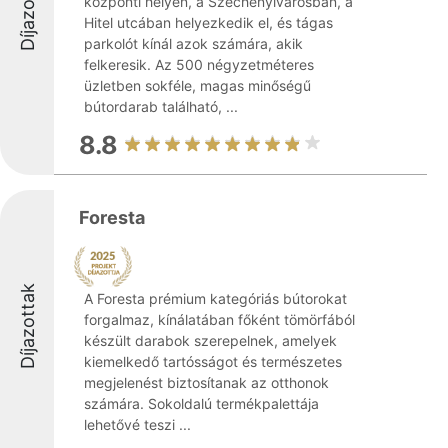
Díjazottak
központi helyen, a Széchenyivárosban, a
Hitel utcában helyezkedik el, és tágas
parkolót kínál azok számára, akik
felkeresik. Az 500 négyzetméteres
üzletben sokféle, magas minőségű
bútordarab található, ...
8.8
Foresta
Díjazottak
A Foresta prémium kategóriás bútorokat
forgalmaz, kínálatában főként tömörfából
készült darabok szerepelnek, amelyek
kiemelkedő tartósságot és természetes
megjelenést biztosítanak az otthonok
számára. Sokoldalú termékpalettája
lehetővé teszi ...