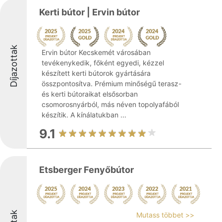
Kerti bútor | Ervin bútor
Díjazottak
Ervin bútor Kecskemét városában
tevékenykedik, főként egyedi, kézzel
készített kerti bútorok gyártására
összpontosítva. Prémium minőségű terasz-
és kerti bútoraikat elsősorban
csomorosnyárból, más néven topolyafából
készítik. A kínálatukban ...
9.1
Etsberger Fenyőbútor
Mutass többet >>