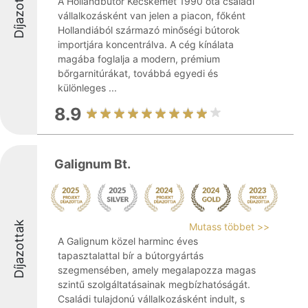
Díjazottak
A Hollandbútor Kecskemét 1990 óta családi
vállalkozásként van jelen a piacon, főként
Hollandiából származó minőségi bútorok
importjára koncentrálva. A cég kínálata
magába foglalja a modern, prémium
bőrgarnitúrákat, továbbá egyedi és
különleges ...
8.9
Galignum Bt.
Díjazottak
Mutass többet >>
A Galignum közel harminc éves
tapasztalattal bír a bútorgyártás
szegmensében, amely megalapozza magas
szintű szolgáltatásainak megbízhatóságát.
Családi tulajdonú vállalkozásként indult, s