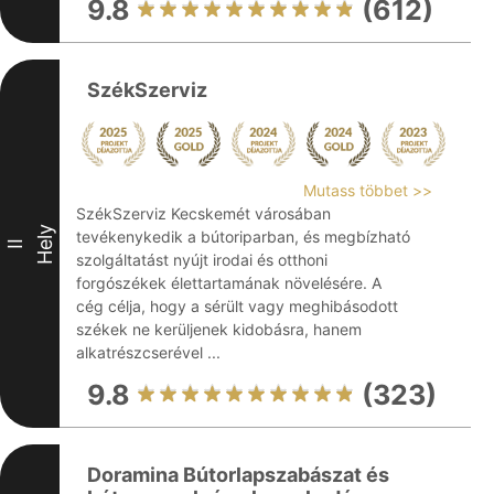
9.8
(612)
SzékSzerviz
Mutass többet >>
SzékSzerviz Kecskemét városában
Hely
tevékenykedik a bútoriparban, és megbízható
II
szolgáltatást nyújt irodai és otthoni
forgószékek élettartamának növelésére. A
cég célja, hogy a sérült vagy meghibásodott
székek ne kerüljenek kidobásra, hanem
alkatrészcserével ...
9.8
(323)
Doramina Bútorlapszabászat és