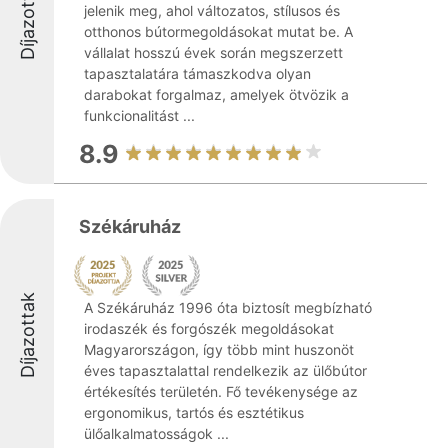
Díjazottak
jelenik meg, ahol változatos, stílusos és
otthonos bútormegoldásokat mutat be. A
vállalat hosszú évek során megszerzett
tapasztalatára támaszkodva olyan
darabokat forgalmaz, amelyek ötvözik a
funkcionalitást ...
8.9
Székáruház
Díjazottak
A Székáruház 1996 óta biztosít megbízható
irodaszék és forgószék megoldásokat
Magyarországon, így több mint huszonöt
éves tapasztalattal rendelkezik az ülőbútor
értékesítés területén. Fő tevékenysége az
ergonomikus, tartós és esztétikus
ülőalkalmatosságok ...