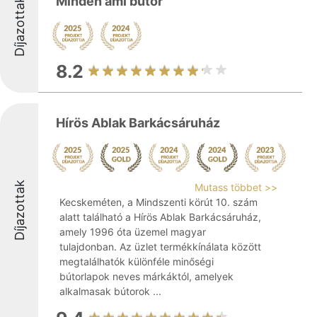
Minden ami bútor
Díjazottak
8.2
Hírös Ablak Barkácsáruház
Díjazottak
Mutass többet >>
Kecskeméten, a Mindszenti körút 10. szám
alatt található a Hírös Ablak Barkácsáruház,
amely 1996 óta üzemel magyar
tulajdonban. Az üzlet termékkínálata között
megtalálhatók különféle minőségi
bútorlapok neves márkáktól, amelyek
alkalmasak bútorok ...