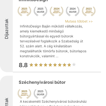
Díjazottak
Mutass többet >>
InfinitoDesign Baján működő vállalkozás,
amely kiemelkedő minőségű
bútorgyártással és egyedi bútorok
tervezésével foglalkozik a Szabadság út
52. szám alatt. A cég kínálatában
megtalálhatók tömörfa bútorok, bútorlapos
konstrukciók, valamint ...
8.8
Széchenyivárosi bútor
A kecskeméti Széchenyivárosi bútoráruház