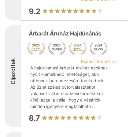
9.2
Árbarát Áruház Hajdúnánás
Díjazottak
Mutass többet >>
A hajdúnánási Árbarát Áruház azoknak
nyújt kiemelkedő lehetőséget, akik
otthonuk berendezésére törekednek.
Az üzlet széles bútorválasztékot,
valamint lakberendezési termékeket
kínál azzal a céllal, hogy a vásárlók
minden igényére megtalálható ...
8.7