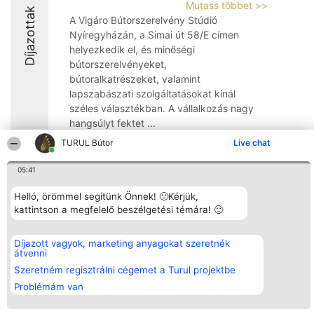
Mutass többet >>
Díjazottak
A Vigáro Bútorszerelvény Stúdió
Nyíregyházán, a Simai út 58/E címen
helyezkedik el, és minőségi
bútorszerelvényeket,
bútoralkatrészeket, valamint
lapszabászati szolgáltatásokat kínál
széles választékban. A vállalkozás nagy
hangsúlyt fektet ...
TURUL Bútor
Live chat
8.3
05:41
Helló, örömmel segítünk Önnek! 🙂Kérjük,
Rangsorszervező
Népszavazás
Elérhetőség
kattintson a megfelelő beszélgetési témára! 🙂
SC Beautiful Company S.R.L.
Nyertesek
Elérhetőség
Bulevardul Aleea Timișul De
Az összes
Sus Nr. 2, Bl. A30, Sc. A, Et.
díjazottak
4, Ap. 13
listája
Díjazott vagyok, marketing anyagokat szeretnék
Bukarest 53-238
Szabályok
átvenni
Adószám 36737675
Státusz
Szeretném regisztrálni cégemet a Turul projektbe
tel: +363 033 425 71
Polityka
Prywatności
Problémám van