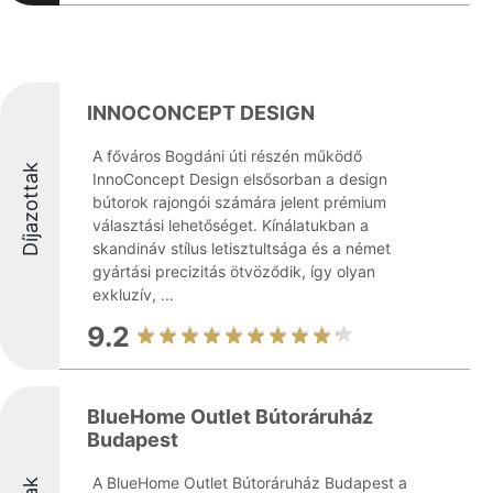
INNOCONCEPT DESIGN
A főváros Bogdáni úti részén működő
Díjazottak
InnoConcept Design elsősorban a design
bútorok rajongói számára jelent prémium
választási lehetőséget. Kínálatukban a
skandináv stílus letisztultsága és a német
gyártási precizitás ötvöződik, így olyan
exkluzív, ...
9.2
BlueHome Outlet Bútoráruház
Budapest
A BlueHome Outlet Bútoráruház Budapest a