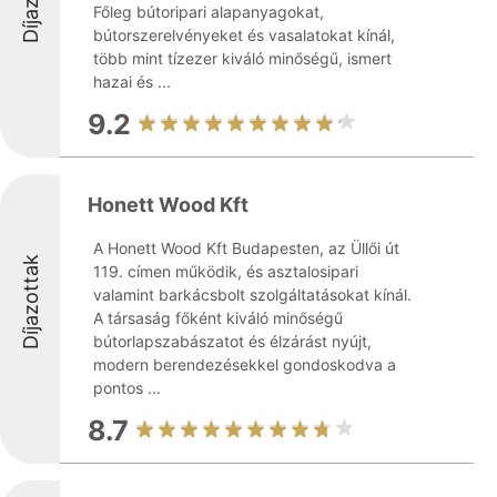
Főleg bútoripari alapanyagokat,
bútorszerelvényeket és vasalatokat kínál,
több mint tízezer kiváló minőségű, ismert
hazai és ...
9.2
Honett Wood Kft
A Honett Wood Kft Budapesten, az Üllői út
Díjazottak
119. címen működik, és asztalosipari
valamint barkácsbolt szolgáltatásokat kínál.
A társaság főként kiváló minőségű
bútorlapszabászatot és élzárást nyújt,
modern berendezésekkel gondoskodva a
pontos ...
8.7