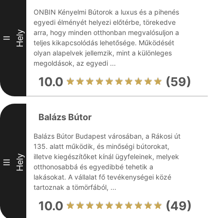
ONBIN Kényelmi Bútorok a luxus és a pihenés
egyedi élményét helyezi előtérbe, törekedve
arra, hogy minden otthonban megvalósuljon a
Hely
II
teljes kikapcsolódás lehetősége. Működését
olyan alapelvek jellemzik, mint a különleges
megoldások, az egyedi ...
10.0
(59)
Balázs Bútor
Balázs Bútor Budapest városában, a Rákosi út
135. alatt működik, és minőségi bútorokat,
illetve kiegészítőket kínál ügyfeleinek, melyek
Hely
III
otthonosabbá és egyedibbé tehetik a
lakásokat. A vállalat fő tevékenységei közé
tartoznak a tömörfából, ...
10.0
(49)