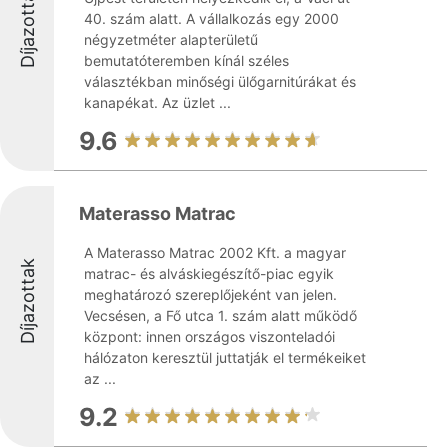
Díjazottak
40. szám alatt. A vállalkozás egy 2000
négyzetméter alapterületű
bemutatóteremben kínál széles
választékban minőségi ülőgarnitúrákat és
kanapékat. Az üzlet ...
9.6
Materasso Matrac
A Materasso Matrac 2002 Kft. a magyar
Díjazottak
matrac- és alváskiegészítő-piac egyik
meghatározó szereplőjeként van jelen.
Vecsésen, a Fő utca 1. szám alatt működő
központ: innen országos viszonteladói
hálózaton keresztül juttatják el termékeiket
az ...
9.2