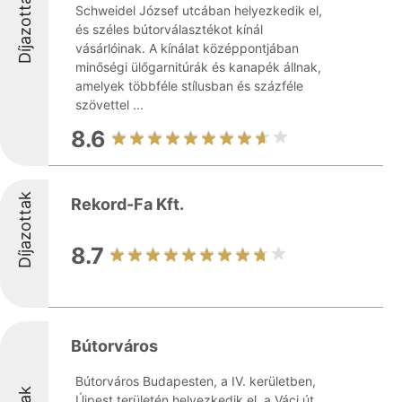
Díjazottak
Schweidel József utcában helyezkedik el,
és széles bútorválasztékot kínál
vásárlóinak. A kínálat középpontjában
minőségi ülőgarnitúrák és kanapék állnak,
amelyek többféle stílusban és százféle
szövettel ...
8.6
Díjazottak
Rekord-Fa Kft.
8.7
Bútorváros
Bútorváros Budapesten, a IV. kerületben,
Újpest területén helyezkedik el, a Váci út