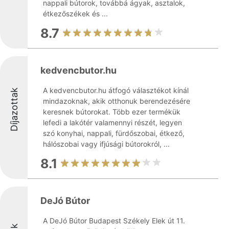
nappali bútorok, továbbá ágyak, asztalok,
étkezőszékek és ...
8.7
kedvencbutor.hu
A kedvencbutor.hu átfogó választékot kínál
Díjazottak
mindazoknak, akik otthonuk berendezésére
keresnek bútorokat. Több ezer termékük
lefedi a lakótér valamennyi részét, legyen
szó konyhai, nappali, fürdőszobai, étkező,
hálószobai vagy ifjúsági bútorokról, ...
8.1
DeJó Bútor
A DeJó Bútor Budapest Székely Elek út 11.