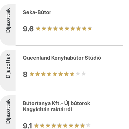
Díjazottak
Seka-Bútor
9.6
Díjazottak
Queenland Konyhabútor Stúdió
8
Díjazottak
Bútortanya Kft.- Új bútorok
Nagykátán raktárról
9.1