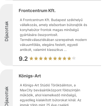
Frontcentrum Kft.
A Frontcentrum Kft. Budapest székhelyű
Díjazottak
vállalkozás, amely elsősorban bútorajtók és
konyhabútor frontok magas minőségű
gyártására összpontosít.
Termékválasztékában szerepelnek modern
vákuumfóliás, elegáns festett, egyedi
antikolt, valamint klasszikus ...
9.2
Königs-Art
A Königs-Art Stúdió Törökbálinton, a
Díjazottak
MaxCity bevásárlóközpont földszintjén
működik, ahol kiemelkedő minőségű,
egyedileg kialakított bútorokat kínál. Az
immár több mint 25 éve családi