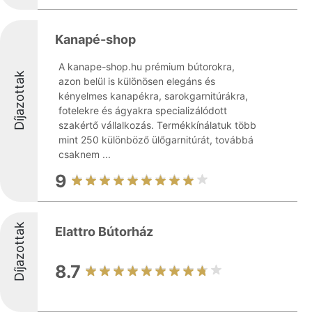
Kanapé-shop
A kanape-shop.hu prémium bútorokra,
Díjazottak
azon belül is különösen elegáns és
kényelmes kanapékra, sarokgarnitúrákra,
fotelekre és ágyakra specializálódott
szakértő vállalkozás. Termékkínálatuk több
mint 250 különböző ülőgarnitúrát, továbbá
csaknem ...
9
Díjazottak
Elattro Bútorház
8.7