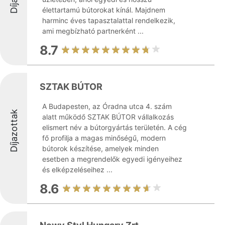
élettartamú bútorokat kínál. Majdnem
harminc éves tapasztalattal rendelkezik,
ami megbízható partnerként ...
8.7
SZTAK BÚTOR
A Budapesten, az Óradna utca 4. szám
Díjazottak
alatt működő SZTAK BÚTOR vállalkozás
elismert név a bútorgyártás területén. A cég
fő profilja a magas minőségű, modern
bútorok készítése, amelyek minden
esetben a megrendelők egyedi igényeihez
és elképzeléseihez ...
8.6