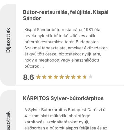
Bútor-restaurálás, felújítás. Kispál
Sándor
Kispál Sándor bútorrestaurátor 1981 óta
Díjazottak
tevékenykedik bútorkészítés és antik
bútorok restaurálása terén Budapesten.
Szakmai tapasztalata, amelyet évtizedeken
át gyűjtött össze, biztosítékot nyújt arra,
hogy a megkopott vagy elhasználódott
bútorok ...
8.6
KÁRPITOS Sylver-bútorkárpitos
A Sylver Bútorkárpitos Budapest Daróczi út
Díjazottak
4. szám alatt működik, ahol átfogó
kárpitozási szolgáltatásokat nyújt,
elsősorban a bútorok alapos felújítása és az