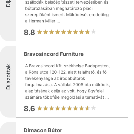
szállodák belsőépítészeti tervezésében és
bútorozásában meghatározó piaci
szereplőként ismert. Működését eredetileg
a Herman Miller ...
8.8
Bravosincord Furniture
A Bravosincord Kft. székhelye Budapesten,
Díjazottak
a Róna utca 120-122. alatt található, és fő
tevékenysége az irodabútorok
forgalmazása. A vállalat 2008 óta működik,
alapításának célja az volt, hogy ügyfelei
számára többféle megoldási alternatívát ...
8.6
Dimacon Bútor