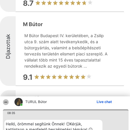
8.7
M Bútor
M Bútor Budapest IV. kerületében, a Zsilip
Díjazottak
utca 9. szám alatt tevékenykedik, és a
bútorgyártás, valamint a belsőépítészeti
tervezés területén elismert piaci szereplő. A
vállalat több mint 15 éves tapasztalattal
rendelkezik az egyedi bútorok ...
9.1
MaxCity
TURUL Bútor
Live chat
A MaxCity Lakberendezési Áruház
Díjazottak
08:35
Törökbálinton helyezkedik el, az M1-es
autópálya 14-es kijáratának közelében,
Helló, örömmel segítünk Önnek! 🙂Kérjük,
ahol Magyarország egyik legnagyobb
kattintson a megfelelő beszélgetési témára! 🙂