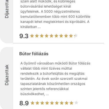
Díjazottak
szám alatt működik, és különleges
bútorvásárlási lehetőséget kínál
ügyfeleinek. A 5000 négyzetméteres
bemutatóteremben több mint 600 különféle
kanapét lehet megtekinteni és kipróbálni. A
kínálatban ...
9.3
Bútor fóliázás
A Gyömrő városában működő Bútor fóliázás
Díjazottak
vállalat több mint tízéves múlttal
rendelkezik a bútorfelújítás és megújítás
területén. Az évek során szerzett szakmai
tapasztalatának köszönhetően országos
szinten jelentős referenciákkal
büszkélkedhet, ...
8.9