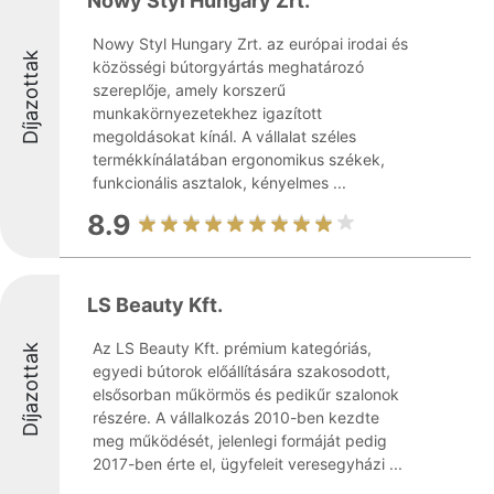
Nowy Styl Hungary Zrt.
Nowy Styl Hungary Zrt. az európai irodai és
Díjazottak
közösségi bútorgyártás meghatározó
szereplője, amely korszerű
munkakörnyezetekhez igazított
megoldásokat kínál. A vállalat széles
termékkínálatában ergonomikus székek,
funkcionális asztalok, kényelmes ...
8.9
LS Beauty Kft.
Az LS Beauty Kft. prémium kategóriás,
Díjazottak
egyedi bútorok előállítására szakosodott,
elsősorban műkörmös és pedikűr szalonok
részére. A vállalkozás 2010-ben kezdte
meg működését, jelenlegi formáját pedig
2017-ben érte el, ügyfeleit veresegyházi ...