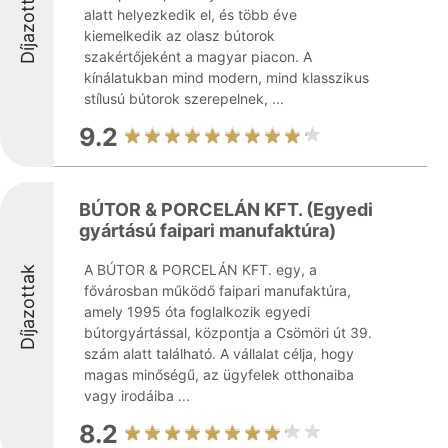
Díjazottak
alatt helyezkedik el, és több éve
kiemelkedik az olasz bútorok
szakértőjeként a magyar piacon. A
kínálatukban mind modern, mind klasszikus
stílusú bútorok szerepelnek, ...
9.2
BÚTOR & PORCELÁN KFT. (Egyedi
gyártású faipari manufaktúra)
A BÚTOR & PORCELÁN KFT. egy, a
Díjazottak
fővárosban működő faipari manufaktúra,
amely 1995 óta foglalkozik egyedi
bútorgyártással, központja a Csömöri út 39.
szám alatt található. A vállalat célja, hogy
magas minőségű, az ügyfelek otthonaiba
vagy irodáiba ...
8.2