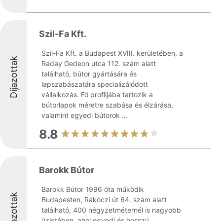
Szil-Fa Kft.
Szil-Fa Kft. a Budapest XVIII. kerületében, a
Díjazottak
Ráday Gedeon utca 112. szám alatt
található, bútor gyártására és
lapszabászatára specializálódott
vállalkozás. Fő profiljába tartozik a
bútorlapok méretre szabása és élzárása,
valamint egyedi bútorok ...
8.8
Barokk Bútor
Barokk Bútor 1996 óta működik
Díjazottak
Budapesten, Rákóczi út 64. szám alatt
található, 400 négyzetméternél is nagyobb
üzletében, ahol egyedi és hosszú