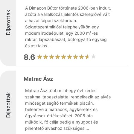
A Dimacon Bútor története 2006-ban indult,
Díjazottak
azóta a vállalkozás jelentős szereplővé vált
a hazai faipari szektorban.
Szigetszentmiklósi telephelyükön egy
modern irodaépület, egy 2000 m²-es
raktár, lapszabászat, bútorgyártó egység
és asztalos ...
8.6
Matrac Ász
Matrac Ász több mint egy évtizedes
Díjazottak
szakmai tapasztalattal rendelkezik az alvás
minőségét segítő termékek piacán,
beleértve a matracok, ágykeretek és
ágyrácsok értékesítését. 2008 óta
működik, fő célja pedig a nyugodt és
pihentető alváshoz szükséges ...