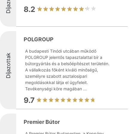
Díjazottak
8.2
POLGROUP
A budapesti Tinódi utcában működő
Díjazottak
POLGROUP jelentős tapasztalattal bír a
bútorgyártás és a belsőépítészet területén.
A vállalkozás főként kiváló minőségű,
személyre szabott asztalosipari
megoldásokkal látja el ügyfeleit.
Tevékenységi köre magában ...
9.7
Premier Bútor
A Premier Bútor Budapesten, a Koppány