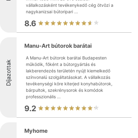
vállalkozásként tevékenykedő cég ötvözi a
nagykanizsai bútoripari ...
8.6
Manu-Art bútorok barátai
A Manu-Art bútorok barátai Budapesten
Díjazottak
működik, főként a bútorgyártás és
lakberendezés területén nyújt kiemelkedő
színvonalú szolgáltatásokat. A vállalkozás
tevékenységi köre kiterjed konyhabútorok,
bárpultok, szekrénysorok és komódok
professzionális ...
9.2
Myhome